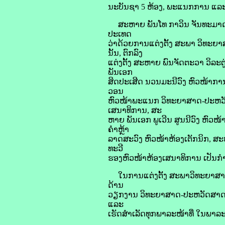
ນະບັນຊາ 5 ຫ້ອງ, ພະແນກການ ແລະ ກ
ສະຫາຍ ພັນໂທ ກາວິນ ຈັນທະມາດ ຫ
ປະເທດ
ວ່າດ້ວຍການແຕ່ງຕັ້ງ ສະພາ ວິທ
ນັ້ນ, ຕົກລົງ
ແຕ່ງຕັ້ງ ສະຫາຍ ພົນຈັດຕະວາ ວິລ
ພັນເອກ
ສິດປະເສີດ ນວນມະນີວົງ ຫົວໜ້າກ
ວອນ
ຫົວໜ້າພະແນກ ວິທະຍາສາດ-ປະຫວັດສ
ເສນາທິການ, ສະ
ຫາຍ ພັນເອກ ພູເວີນ ສູນນີວົງ ຫົວ
ຄໍາຫຼ້າ
ລາດສະວົງ ຫົວໜ້າຫ້ອງເຕັກນິກ, ສະ
ທະວີ
ຮອງຫົວໜ້າຫ້ອງເສນາທິການ ເປັນກ
ໃນການແຕ່ງຕັ້ງ ສະພາວິທະຍາສາດ-ປ
ດ້ານ
ວຽກງານ ວິທະຍາສາດ-ປະຫວັດສາດ ກ
ແລະ
ເຮັດສຳເລັດທຸກພາລະໜ້າທີ່ ໃນພາລະ