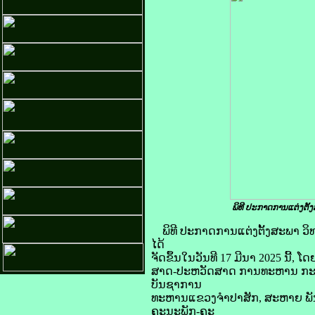
ພິທີ ປະກາດການແຕ່ງຕ
ພິທີ ປະກາດການແຕ່ງຕັ້ງສະພາ
ໄດ້
ຈັດຂຶ້ນໃນວັນທີ 17 ມີນາ 2025 ນີ
ສາດ-ປະຫວັດສາດ ການທະຫານ ກະຊວງ
ບັນຊາການ
ທະຫານແຂວງຈຳປາສັກ, ສະຫາຍ ພັນ
ຄະນະພັກ-ຄະ