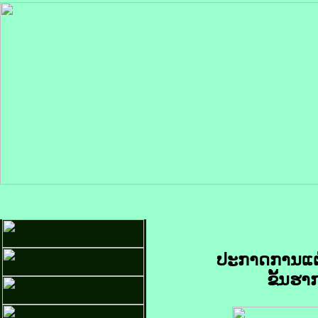
ປະກາດການແຕ
ຂັ້ນຮ