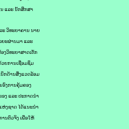
ານ ແລະ ນັກສຶກສາ
ລະ ວິທະຍາຄານ ນາຍ
ໄລຍະຜ່ານມາ ແລະ
ຫ້ອງວິທະຍາສາດເຕັກ
້ວຍການເຊື່ອມຊຶມ
ນຶກດ້ານສິ່ງແວດລ້ອມ
ອົງການຄຸ້ມຄອງ
ັບຮອງ ແລະ ປະກາດນຳ
ອມແຫ່ງຊາດ ໄດ້ແນະນຳ
ນຕົວຈິງ ເພື່ອໃຫ້