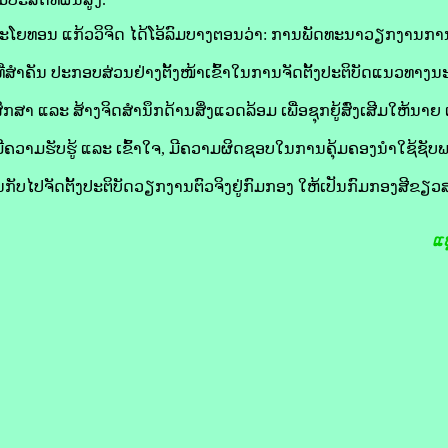
ໂຍທອນ ແກ້ວວິຈິດ ໄດ້ໂອ້ລົມບາງຕອນວ່າ: ການພັດທະນາວຽກງານການ
ທີ່ສຳຄັນ ປະກອບສ່ວນຢ່າງຕັ້ງໜ້າເຂົ້າໃນການຈັດຕັ້ງປະຕິບັດແນວທາງ
າ ແລະ ສ້າງຈິດສຳນຶກດ້ານສິ່ງແວດລ້ອມ ເພື່ອຊຸກຍູ້ສົ່ງເສີມໃຫ້ນ
ມີຄວາມຮັບຮູ້ ແລະ ເຂົ້າໃຈ, ມີຄວາມຜິດຊອບໃນການຄຸ້ມຄອງນຳໃຊ້
ານກັບໄປຈັດຕັ້ງປະຕິບັດວຽກງານຕົວຈິງຢູ່ກົມກອງ ໃຫ້ເປັນກົມກອງສີຂ
ແຫ