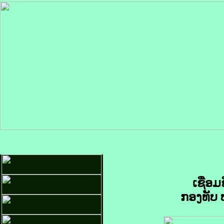
ເຊື່ອ
ກອງທັບ