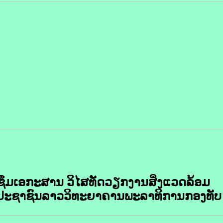
ມຊຶມເອກະສານ ວິໄສທັດວຽກງານສິ່ງແວດລ້ອມ
 ປະຊາຊົນລາວວິທະຍາຄານພະລາທິການກອງທັບ