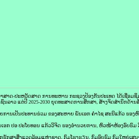
ມວິທະຍາສາດ-ປະຫວັດສາດ ການທະຫານ ກະຊວງປ້ອງກັນປະເທດ ໄດ້ເຊື່ອມຊ
ນລາວ ແຕ່ປີ 2025-2030 ຍຸດທະສາດການສຶກສາ, ສ້າງຈິດສຳນຶກດ້ານສິ່ງ
ຍການເປັນປະທານຮ່ວມ ຂອງສະຫາຍ ພັນເອກ ຄຳໄຊ ສະນີແກ້ວ ຮອງຫົ
ອກ ປອ ປະໂຍທອນ ແກ້ວວິຈິດ ຮອງອຳນວຍການ, ຫົວໜ້າຫ້ອງອົບຮົມ
ັກຮັກສາສິ່ງແວດລ້ອມແຫ່ງຊາດ, ກົມໂຮງຮຽນ, ກົມອົບຮົມ ກົມໃຫຍ່ເສນ