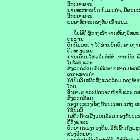
ວິທະຍາຄານ
ນາຍທະຫານບົກ ກົມມະດຳ, ມີຄະນະພ
ວິທະຍາຄານ
ພະລາທິການກອງທັບ ເຂົ້າຮ່ວມ.
ໃນພິທີ ຜູ້ຕາງໜ້າຈາກຫ້ອງວິທ
ທະຫານ
ບົກກົມມະດຳ ໄດ້ຜ່ານບົດບົດລາຍງ
ທິດທາງແຜນ
ການເຄື່ອນໄຫວໃນຕໍ່ໜ້າ. ຈາກນັ້ນ
ໂນໂລຊີ ແລະ
ສິ່ງແວດລ້ອມ ກົມວິທະຍາສາດ-ປະຫວ
ເອກະສານນຳ
ໃຊ້ປຶ້ມວິໄສທັດສິ່ງແວດລ້ອມ ກອງທ
ໂດຍ
ອີງຕາມພາລະບົດບາດໜ້າທີ່ ແລະ 
ສິ່ງແວດລ້ອມ
ຂອງກະຊວງປ້ອງກັນປະເທດ ແຫ່ງ ສປ
ໃຊ້ປຶ້ມວິ
ໄສທັດດ້ານສິ່ງແວດລ້ອມ ກອງທັບປະຊ
ທີ່ຕັ້ງພາລະ
ບົດບາດຂອງກອງທຶນ, ວິທີເຂົ້າເຖິງແ
ສອງວິທະຍາ
ຄານນຳໄປຈັດຕັ້ງປະຕິບັດໃຫ້ຖືກຕ້ອງມ