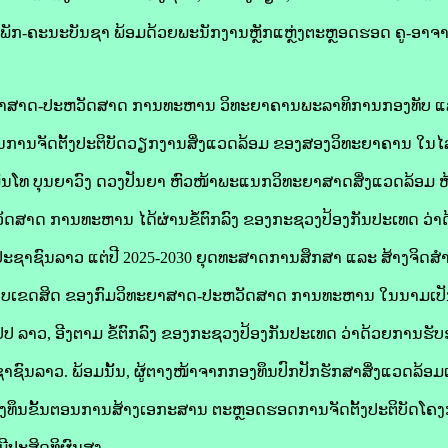
ັກ-ຄະນະບັນຊາ ພ້ອມດ້ວຍພະນັກງານຫຼັກແຫຼ່ງຕະຫຼອດຮອດ ຄູ-ອາຈ
ະຍາສາດ-ປະຫວັດສາດ ການທະຫານ ວິທະຍາຄານພະລາທິການກອງທັບ ແ
ານການຈັດຕັ້ງປະຕິບັດວຽກງານສິ່ງແວດລ້ອມ ຂອງສອງວິທະຍາຄານ ໃນ
, ພັນໂທ ບຸນຍາວົງ ດວງປັນຍາ ຫົວໜ້າພະແນກວິທະຍາສາດສິ່ງແວດລ້ອມ 
ັດສາດ ການທະຫານ ໄດ້ຜ່ານຂໍ້ຕົກລົງ ຂອງກະຊວງປ້ອງກັນປະເທດ ວ່າດ
ັບປະຊາຊົນລາວ ແຕ່ປີ 2025-2030 ຍຸດທະສາດການສຶກສາ ແລະ ສ້າງຈິດສຳ
ຂອບເຂດສິດ ຂອງກົມວິທະຍາສາດ-ປະຫວັດສາດ ການທະຫານ ໃນນາມເປັນ
ປ ລາວ, ອີງຕາມ ຂໍ້ຕົກລົງ ຂອງກະຊວງປ້ອງກັນປະເທດ ວ່າດ້ວຍການຮ
າຊົນລາວ. ພ້ອມນັ້ນ, ຜູ້ຕາງໜ້າຈາກກອງທຶນປົກປັກຮັກສາສິ່ງແວດລ້
ຫຼ່ງທຶນຂັ້ນຕອນການສ້າງເອກະສານ ຕະຫຼອດຮອດການຈັດຕັ້ງປະຕິບັດໂຄງກາ
ີປະສິດທິຜົນສູງ.