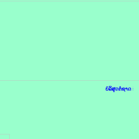
ບໍລິສຸດຕໍ່ຊາດ ຮັ