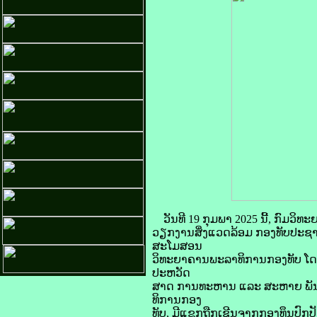
ວັນທີ 19 ກຸມພາ 2025 ນີ້, ກົ
ວຽກງານສິ່ງແວດລ້ອມ ກອງທັບປະຊາຊົ
ສະໂມສອນ
ວິທະຍາຄານພະລາທິການກອງທັບ ໂດ
ປະຫວັດ
ສາດ ການທະຫານ ແລະ ສະຫາຍ ພັນເ
ທິການກອງ
ທັບ, ມີແຂກຖືກເຊີນຈາກກອງທຶນປົກປ