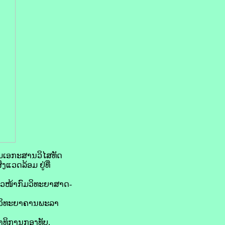
ຶມເອກະສານວິໄສທັດ
ແວດລ້ອມ ຢູ່ທີ່
ວໜ້າກົມວິທະຍາສາດ-
 ວິທະຍາຄານພະລາ
າທິການກອງທັບ,