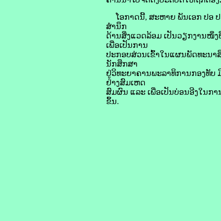
ໂອກາດນີ້, ສະຫາຍ ພັນເອກ ປອ ປະ
ສຳນຶກ
ດ້ານສິ່ງແວດລ້ອມ ເປັນວຽກງານໜຶ່ງ
ເພື່ອເປັນການ
ປະກອບສ່ວນເຂົ້າໃນແຜນພັດທະນາສຶກສ
ນັກສຶກສາ
ຢູ່ວິທະຍາຄານພະລາທິການກອງທັບ 
ຢ່າງສົມເຫດ
ສົມຜົນ ແລະ ເພື່ອເປັນບ່ອນອີງໃນກ
ຂຶ້ນ.