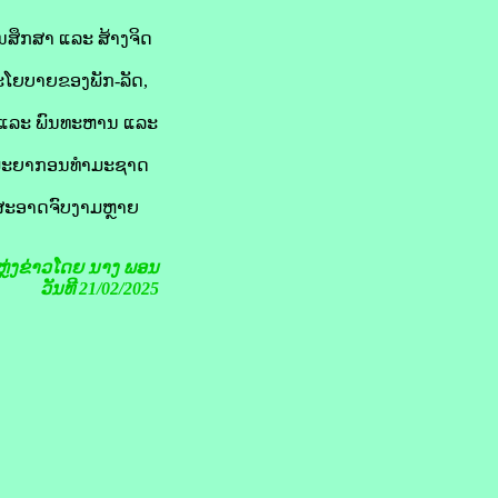
ສຶກສາ ແລະ ສ້າງຈິດ
ນະໂຍບາຍຂອງພັກ-ລັດ,
າຍ ແລະ ພົນທະຫານ ແລະ
ຊັບພະຍາກອນທຳມະຊາດ
ຽວສະອາດຈົບງາມຫຼາຍ
ຼ່ງຂ່າວໂດຍ
ນາງ ພອນ
ວັນທີ 21/02/2025