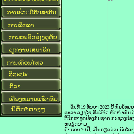
ວັນທີ 19 ທັນວາ 2023 ນີ້ ກົມວ
ຕະວາ ວຽງໄຊ ສົມວິຈິດ ຫົວໜ້າກົ
ທີ່ປຶກສາທູດປ້ອງກັນຊາດ ກະຊວງປ້
ຫວຽດນາມ
ຄົບຮອບ 79 ປີ, ເປັນກຽດຕ້ອນຮັບໂດຍ