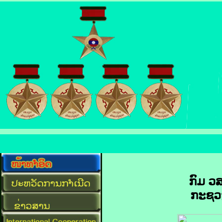
ກົມ ວ
ກະຊວ