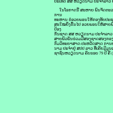
ປະເທດ ສສ ຫວຽດນາມ ປະຈຳລາວ 
ໃນໂອກາດນີ້ ສະຫາຍ ພົນຈັດຕະວາ
ການ
ທະຫານ ຂໍອວຍພອນໃຫ້ກອງທັບປະຊາຊົ
ສະໃໝຍິ່ງຂຶ້ນໄປ ອວຍພອນໃຫ້ສາຍພ
ປ້ອງ
ກັນຊາດ ສສ ຫວຽດນາມ ປະຈຳລາວ ຈົ່
ສາຍພົວພັນຮ່ວມມືສອງຊາດສອງກອງທັ
ກົມວິທະຍາສາດ-ປະຫວັດສາດ ການ
ນາມ ປະຈຳຢູ່ ສປປ ລາວ ທີ່ເຄີຍມີມູ
ຊາຊົນຫວຽດນາມ ຄົບຮອບ 79 ປີ ຄື (2