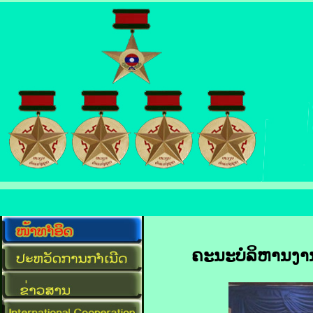
ຄະນະບໍລິຫານງານ