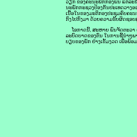
ວຽກ ຂອງຄະນະພັກກອງພົນ ແຕ່ລະຂັ້
ນະພັກກະຊວງປ້ອງກັນປະເທດວາງອອກ
ເນື້ອໃນຂອງມະຕິກອງປະຊຸມຄົບຄະນະບ
ກົງໄປກົງມາ ດ້ວຍຄວາມຮັບຜິດຊອບສ
ໂອກາດນີ້, ສະຫາຍ ພົນຈັດຕະວາ ຄຳກົ
ລະບົດບາດຂອງຕົນ ໃນການຊີ້ນຳໆພາທ
ບຽບຂອງພັກ ຢ່າງເຂັ້ມງວດ ເພື່ອພ້ອ