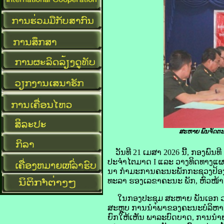
ສະຫາຍ ພົນຈັດຕະ
ວັນທີ 21 ເມສາ 2026 ນີ້, ກອງພ
ປະຈໍາໄຕມາດ I ແລະ ວາງທິດທາງແຜ
ນາ ກຳມະການຄະນະພັກກະຊວງປ້ອງກັ
ທະລາ ຮອງເລຂາຄະນະ ພັກ, ຫົວໜ້າ
ໃນກອງປະຊຸມ ສະຫາຍ ພັນເອກ ວຽງ
ສະຫຼຸບ ການນຳພາຂອງຄະນະບໍລິຫານ
ຍົກໃຫ້ເຫັນ ພາລະບົດບາດ, ການນຳ