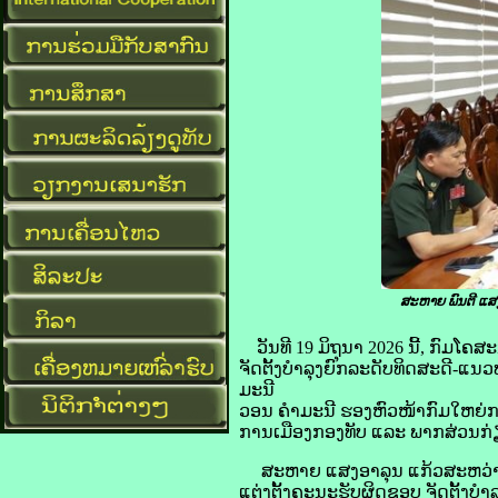
ສະຫາຍ ພົນຕີ ແສງ
ວັນທີ 19 ມິຖຸນາ 2026 ນີ້, ກົມ
ຈັດຕັ້ງບໍາລຸງຍົກລະດັບທິດສະດີ-
ມະນີ
ວອນ ຄໍາມະນີ ຮອງຫົວໜ້າກົມໃຫຍ່
ການເມືອງກອງທັບ ແລະ ພາກສ່ວນກ່ຽວ
ສະຫາຍ ແສງອາລຸນ ແກ້ວສະຫວ່າງ ຮ
ແຕ່ງຕັ້ງຄະນະຮັບຜິດຊອບ ຈັດຕັ້ງບໍ