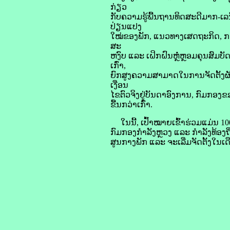
ກ່ຽວ
ກັບຄວາມຮູ້ພື້ນຖານທິດສະດີມາກ-
ປ່ຽນແປງ
ໃໝ່ຂອງພັກ, ແນວທາງເສດຖະກິດ, ກ
ສະ
ຫງົບ ແລະ ເຝິກຝົນຫຼໍ່ຫຼອມຄຸນສົມບັ
ເກົ່າ,
ຍົກສູງຄວາມສາມາດໃນການຈັດຕັ້ງຜັ
ເງື່ອນ
ໄຂຕົວຈິງຢູ່ບັນດາອົງການ, ກົມກອງຂ
ຂື້ນກວ່າເກົ່າ.
ໃນນີ້, ເປົ້າໝາຍເຂົ້າຮ່ວມແມ່ນ 100
ກົມກອງກຳລັງຫຼວງ ແລະ ກຳລັງທ້ອງຖ
ສູນກາງພັກ ແລະ ຈະເລີ່ມຈັດຕັ້ງໃນເດື