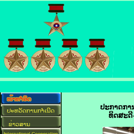
ປະກາດການ ແ
ທິດສະດ