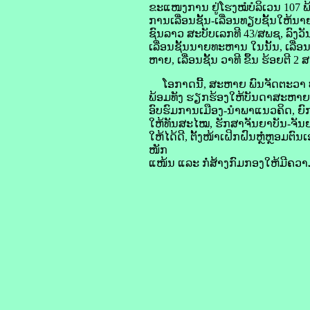
ຂະແໜງການ ຢູ່ໂຮງໝໍບໍລິເວນ 107 ພ
ການເລື່ອນຊັ້ນ-ເລື່ອນທຽບຊັ້ນໃ
ຊົນລາວ ສະບັບເລກທີ 43/ສພຊ, ລົງວັ
ເລື່ອນຊັ້ນນາຍທະຫານ ໃນນັ້ນ, ເລື່ອນ
ຫາຍ, ເລື່ອນຊັ້ນ ວາທີ ຂຶ້ນ ຮ້ອຍຕີ 2
ໂອກາດນີ້, ສະຫາຍ ພົນຈັດຕະວາ ປອ 
ພ້ອມທັງ ຮຽກຮ້ອງໃຫ້ບັນດາສະຫາຍທີ່ໄ
ອົບຮົມການເມືອງ-ນໍາພາແນວຄິດ, ຍົ
ໃຫ້ທັນສະໄໝ, ຮັກສາຈັນຍາບັນ-ຈັນ
ໃຫ້ໄດ້ດີ, ຕັ້ງໜ້າເຝິກຝົນຫຼໍ່ຫຼອ
ໜັກ
ແໜ້ນ ແລະ ກໍ່ສ້າງກົມກອງໃຫ້ມີຄວາມ