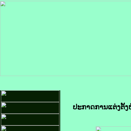
ປະກາດການແຕ່ງຕັ້ງ