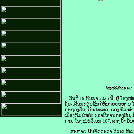
ໂຮງໝໍບໍລິເວນ 107 
ວັນທີ 19 ກັນຍາ 2025 ນີ້, ຢູ່ 
ຊັ້ນ-ເລື່ອນທຽບຊັ້ນໃຫ້ນາຍທະຫາ
ກະຊວງປ້ອງກັນປະເທດ, ຮອງຫົວໜ້າ
ເມືອງກົມໃຫຍ່ພະລາທິການກອງທັບ, 
ການ ໂຮງໝໍບໍລິເວນ 107, ສາງນ້ຳມັ
ສະຫາຍ ພົນຈັດຕະວາ ຕິເບດ ສີແພງຄູ