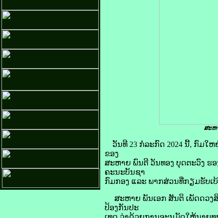
ສະຫາ
ວັນທີ 23 ກໍລະກົດ 2024 ນີ້, 
ຂອງ
ສະຫາຍ ພົນຕີ ວັນທອງ ບຸດຕະວົງ ຮ
ຄະນະບັນຊາ
ກົມກອງ ແລະ ພາກສ່ວນທີ່ກຽມຮັບເບ້
ສະຫາຍ ພັນເອກ ສັນຕິ ເພັດດວງສິດ
ປ້ອງກັນປະ
ເທດ ວ່າດ້ວຍການອະນຸມັດໃຫ້ນາຍທະ