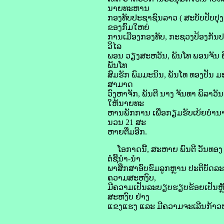
ນາຍທະຫານ
ກອງທັບປະຊາຊົນລາວ ( ສະບັບປັບປຸ
ຂອງກົມໃຫຍ່
ການເມືອງກອງທັບ, ກະຊວງປ້ອງກັນປະເ
ວິໄລ
ພອນ ວຽງສະຫວັນ, ພັນໂທ ພອນຈັນ ພິມ
ພັນໂທ
ສົມຮັກ ພົມມະນິນ, ພັນໂທ ທອງປັນ ມະນ
ສາມາດ
ວົງຫາຈັກ, ພັນຕີ ນາງ ຈັນທາ ພິລາວັ
ໃຫ້ນາຍທະ
ຫານພັກການ ເພື່ອກຽມຮັບເບ້ຍບໍານ
ນວນ 21 ສະ
ຫາຍຕື່ມອີກ.
ໂອກາດນີ້, ສະຫາຍ ພົນຕີ ວັນທອງ ບຸ
ຕໍ່ຊີ້ນໍາ-ນໍາ
ພາສຶກສາອົບຮົມລູກຫຼານ ປະຕິບັດລ
ຄວາມສະຫງົບ,
ມີຄວາມເປັນລະບຽບຮຽບຮ້ອຍເປັນຫຼັກ
ສະຫງົບ ຢ່າງ
ແຂງແຮງ ແລະ ມີຄວາມຈະເລີນກ້າວໜ້າຢ