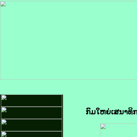
ກົມໃຫຍ່ເສນາທິ