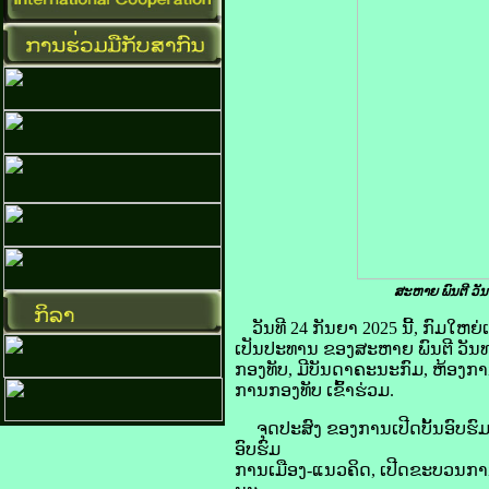
ສະຫາຍ ພົນຕີ ວັ
ວັນທີ 24 ກັນຍາ 2025 ນີ້, ກົມໃ
ເປັນປະທານ ຂອງສະຫາຍ ພົນຕີ ວັນ
ກອງທັບ, ມີບັນດາຄະນະກົມ, ຫ້ອງກ
ການກອງທັບ ເຂົ້າຮ່ວມ.
ຈຸດປະສົງ ຂອງການເປີດບັ້ນອົບຮົມໃ
ອົບຮົມ
ການເມືອງ-ແນວຄິດ, ເປີດຂະບວນກາ