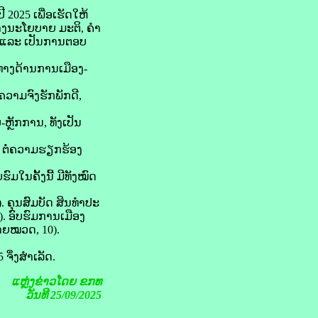
2025 ເພື່ອເຮັດໃຫ້
າງນະໂຍບາຍ ມະຕິ, ຄຳ
ບ ແລະ ເປັນການຕອບ
ທາງດ້ານການເມືອງ-
ຄວາມຈົງຮັກພັກດີ,
ຫຼັກການ, ທັງເປັນ
 ຕໍ່ຄວາມຮຽກຮ້ອງ
ໃນຄັ້ງນີ້ ມີທັງໝົດ
ຄຸນສົມບັດ ສິນທໍາປະ
). ອົບຮົມການເມືອງ
າຍໝວດ, 10).
ຈຶ່ງສໍາເລັດ.
ແຫຼ່ງຂ່າວໂດຍ ຂກທ
ວັນທີ 25/09/2025