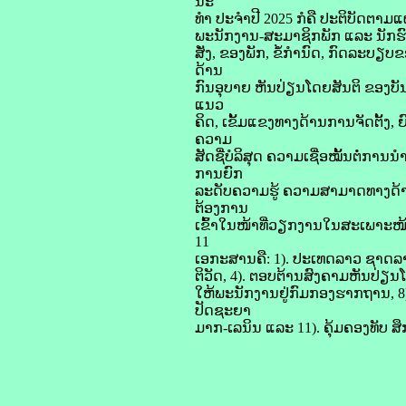
ນະ
ທໍາ ປະຈໍາປີ 2025 ກໍຄື ປະຕິບັດຕາ
ພະນັກງານ-ສະມາຊິກພັກ ແລະ ນັກຮົ
ສັ່ງ, ຂອງພັກ, ຂໍ້ກຳນົດ, ກົດລະບ
ດ້ານ
ກົນອຸບາຍ ຫັນປ່ຽນໂດຍສັນຕິ ຂອງບັ
ແນວ
ຄິດ, ເຂັ້ມແຂງທາງດ້ານການຈັດຕັ້ງ, 
ຄວາມ
ສັດຊື່ບໍລິສຸດ ຄວາມເຊື່ອໝັ້ນຕໍ່ກາ
ການຍົກ
ລະດັບຄວາມຮູ້ ຄວາມສາມາດທາງດ້ານ
ຕ້ອງການ
ເຂົ້າໃນໜ້າທີ່ວຽກງານໃນສະເພາະໜ້າ
11
ເອກະສານຄື: 1). ປະເທດລາວ ຊາດລາ
ຕິວັດ, 4). ຕອບຕ້ານສົງຄາມຫັນປ່ຽນ
ໃຫ້ພະນັກງານຢູ່ກົມກອງຮາກຖານ, 8)
ປັດຊະຍາ
ມາກ-ເລນິນ ແລະ 11). ຄຸ້ມຄອງທັບ ສຶກສ