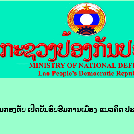
ກອງທັບ ເປີດບັ້ນອົບຮົມການເມືອງ-ແນວຄິດ ປະຈ