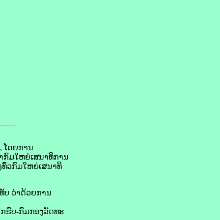
25, ໂດຍການ
້າກົມໃຫຍ່ເສນາທິການ
ົ່ວກົມໃຫຍ່ເສນາທິ
ທັບ ວ່າດ້ວຍການ
ກຮົບ-ກົມກອງວັດທະ