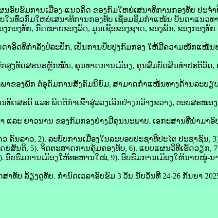
ມແຜນອົບຮົມການເມືອງ-ແນວຄິດ ຂອງກົມໃຫຍ່ເສນາທິການກອງທັບ ປະຈໍາປີ 
ບໃນທົ່ວກົມໃຫຍ່ເສນາທິການກອງທັບ ເຊື່ອມຊຶມກໍາແໜ້ນ ບັນດາແນວທ
ຽບຂອງກອງທັບ, ກົດໝາຍຂອງລັດ, ມູນເຊື້ອຂອງຊາດ, ຂອງພັກ, ຂອງກອງທັ
ນດາອິດທິກຳລັງປໍລະປັກ, ເປັນການປັບປຸງກົມກອງ ໃຫ້ມີຄວາມໜັກແໜ້ນ
ຍົກສູງທັດສະນະຫຼັກໝັ້ນ, ຄຸນທາດການເມືອງ, ຄຸນສົມບັດສິນທຳປະຕິວັດ, 
ນນໍາພາຂອງພັກ ຕໍ່ອຸດົມການສັງຄົມນິຍົມ, ສາມາດກໍາແໜ້ນທາງດ້ານລະບຽບ-
ທິດສະດີ ແລະ ພຶດຕິກໍາເຂົ້າສູ່ລວງເລິກຢ່າງກວ້າງຂວາງ, ຕອບສະໜອງ
 ແລະ ຍາວນານ ຂອງກົມກອງຢ່າງມີຄຸນນະພາບ. ເອກະສານທີ່ນໍາມາອົບຮົມ
ວ ຄົນລາວ, 2). ລະບົບການເມືອງໃນລະບອບປະຊາທິປະໄຕ ປະຊາຊົນ, 3). 
ໂດຍສັນຕິ, 5). ຈິດຕະສາດການຄຸ້ມຄອງທັບ, 6). ແບບແຜນວິທີເຮັດວຽກ, 7
. ອົບຮົມການເມືອງໃຫ້ທະຫານໃໝ່, 9). ອົບຮົມການເມືອງໃຫ້ນາຍໝູ່-ນ
າທັບ ລ້ຽງດູທັບ. ກໍານົດເວລາອົບຮົມ 3 ວັນ ນັບວັນທີ 24-26 ກັນຍາ 2025 