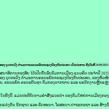
ນທອງ ບຸດຕະວົງ ກໍາມະການຄະນະພັກກະຊວງປ້ອງກັນປະເທດ ເປັນປະທານ ຄັ້ງວັນທີ 24/09/2025
ຫຍ່ເສນາທິການກອງທັບ ໄດ້ເປີດບັ້ນອົບຮົມການເມືອງ-ແນວຄິດ ປະຈໍາປີ 20
ທອງ ບຸດຕະວົງ ກໍາມະການຄະນະພັກກະຊວງປ້ອງກັນປະເທດ, ຮອງຫົວໜ
ານ, ຄະນະພັກ-ຄະນະບັນຊາ ກົມກອງຮາກຖານ ແລະ ພະນັກງານຫຼັກແຫຼ່ງທ
ນຄັ້ງນີ້, ແມ່ນປະຕິບັດຕາມຄໍາສັ່ງແນະນໍາ ຂອງກົມໃຫຍ່ການເມືອງກອງ
ນແຂ່ງຂັນ ຮັກຊາດ ແລະ ພັດທະນາ, ໂຄສະນາ-ປາຖະກະຖາ ແລະ ສ້າງນັ