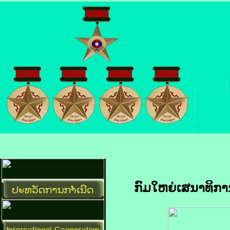
ກົມໃຫຍ່ເສນາທິການ