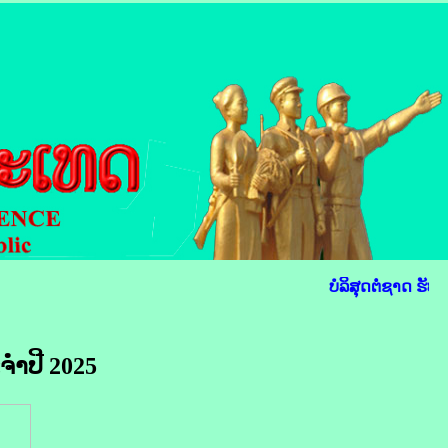
ບໍລິສຸດຕໍ່ຊາດ ຮັບໃ
ໍາປີ 2025