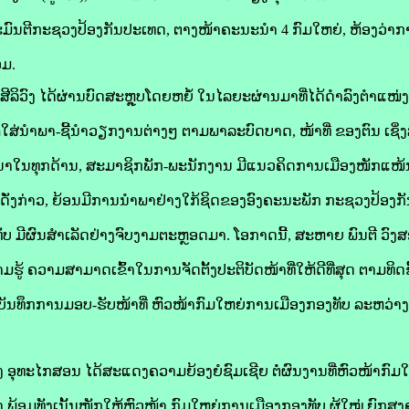
ມົນຕີກະຊວງປ້ອງກັນປະເທດ, ຕາງໜ້າຄະນະນໍາ 4 ກົມໃຫຍ່, ຫ້ອງວ່າ
ວມ.
ວົງ ໄດ້ຜ່ານບົດສະຫຼຸບໂດຍຫຍໍ້ ໃນໄລຍະຜ່ານມາທີ່ໄດ້ດຳລົງຕຳແໜ່ງ
ໃຈໃສ່ນໍາພາ-ຊີ້ນຳວຽກງານຕ່າງໆ ຕາມພາລະບົດບາດ, ໜ້າທີ່ ຂອງຕົນ ເຊິ
າໃນທຸກດ້ານ, ສະມາຊິກພັກ-ພະນັກງານ ມີແນວຄິດການເມືອງໜັກແໜ້ນ,
ານດັ່ງກ່າວ, ຍ້ອນມີການນໍາພາຢ່າງໃກ້ຊິດຂອງອົງຄະນະພັກ ກະຊວງປ້ອງກັ
ັບ ມີຜົນສໍາເລັດຢ່າງຈົບງາມຕະຫຼອດມາ. ໂອກາດນີ້, ສະຫາຍ ພົນຕີ ວົງ
າມຮູ້ ຄວາມສາມາດເຂົ້າໃນການຈັດຕັ້ງປະຕິບັດໜ້າທີ່ໃຫ້ດີທີ່ສຸດ ຕາມທິດຊີ
ບັນທຶກການມອບ-ຮັບໜ້າທີ່ ຫົວໜ້າກົມໃຫຍ່ການເມືອງກອງທັບ ລະຫວ່າງ ຜູ
ອຸທະໄກສອນ ໄດ້ສະແດງຄວາມຍ້ອງຍໍຊົມເຊີຍ ຕໍ່ຜົນງານທີ່ຫົວໜ້າກົມ
ພ້ອມທັງເນັ້ນໜັກໃຫ້ຫົວໜ້າ ກົມໃຫຍ່ການເມືອງກອງທັບ ຜູ້ໃໝ່ ຍົກສູງ