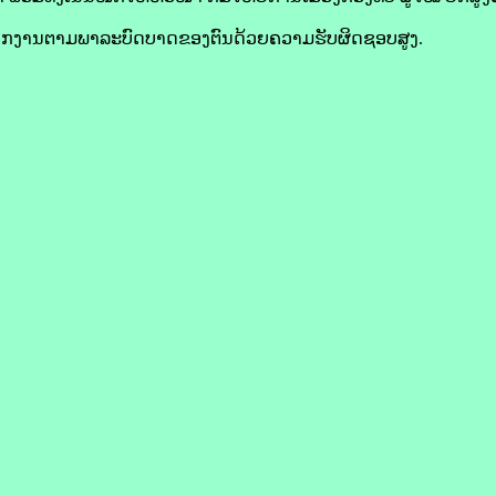
ດວຽກງານຕາມພາລະບົດບາດຂອງຕົນດ້ວຍຄວາມຮັບຜິດຊອບສູງ.