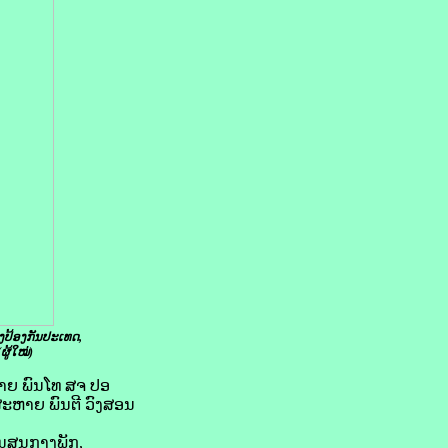
ງປ້ອງກັນປະເທດ,
ູ້ໃໝ່)
ະຫາຍ ພົນໂທ ສຈ ປອ
ສະຫາຍ ພົນຕີ ວົງສອນ
ນສູນກາງພັກ,