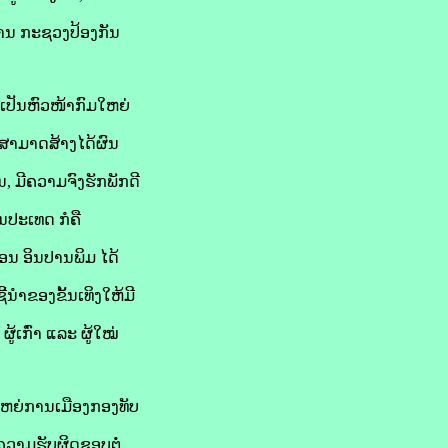
ການ ກະຊວງປ້ອງກັນ
ເປັນຫົວໜ້າກົມໃຫຍ່
່ງສາມາດສ້າງໄດ້ຜົນ
 ມີຄວາມຈົງຮັກພັກດີ
ນປະເທດ ກໍຄື
ສອນ ອິນປານພິມ ໄດ້
້ນໍາຂອງຂັ້ນເທິງໃຫ້ມີ
້ເກົ່າ ແລະ ຜູ້ໃໝ່
ໃຫຍ່ການເມືອງກອງທັບ
ຄວາມຮັບຜິດຊອບຕໍ່