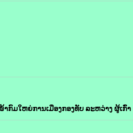
ໜ້າກົມໃຫຍ່ການເມືອງກອງທັບ ລະຫວ່າງ ຜູ້ເກົ່າ