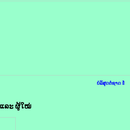
ບໍລິສຸດຕໍ່ຊາດ ຮັບ
 ແລະ ຜູ້ໃໝ່