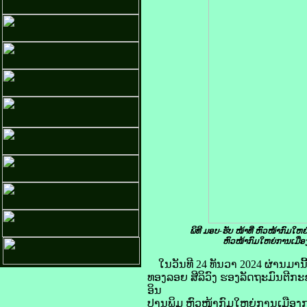
ພິທີ ມອບ-ຮັບ ໜ້າທີ່ ຫົວໜ້າກົມ
ຫົວໜ້າກົມໃຫຍ່ການເມືອງ
ໃນ​ວັນ​ທີ 24 ທັນວາ 2024 ຜ່ານ​ມ
ທອງລອຍ ສີລິວົງ ຮອງລັດຖະມົນຕີກະ
ອິນ
ປານພິມ ຫົວໜ້າກົມໃຫຍ່ການເມືອງກ