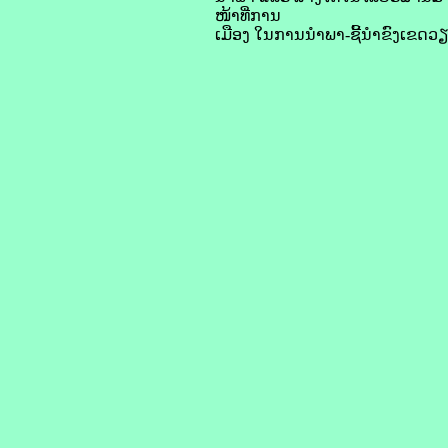
ໜ້າທີ່ການ
ເມືອງ ໃນການນໍາພາ-ຊີ້ນໍາຂົງເຂ