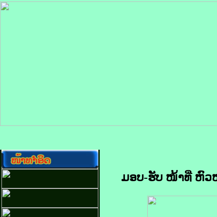
ມອບ-ຮັບ ໜ້າທີ່ ຫົວ