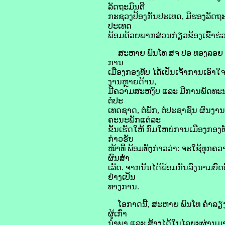
ລັດຖະມົນຕີ
ກະຊວງປ້ອງກັນປະເທດ, ມີຮອງລັດຖະ
ປະເທດ
ພ້ອມດ້ວຍພາກສ່ວນກ່ຽວຂ້ອງເຂົ້າຮ່
ສະຫາຍ ພົນໂທ ສຈ ປອ ທອງລອຍ ສີລິ
ການ
ເມືອງກອງທັບ ໄດ້ເປັນເຈົ້າການເອົາ
ງານຫຼາຍດ້ານ,
ມີຄວາມສະຫງົບ ແລະ ມີການພັດທະນ
ຕໍ່ປະ
ເທດຊາດ, ຕໍ່ພັກ, ຕໍ່ປະຊາຊົນ ຜົນງ
ຄະນະພັກແຕ່ລະ
ຂັ້ນເຮັດໃຫ້ ກົມໃຫຍ່ການເມືອງກອງທ
ກ່າວຮັບ
ໜ້າທີ່ ພ້ອມທັງກ່າວວ່າ: ຈະໃຊ້ທຸກຄວ
ຜົນສໍາ
ເລັດ. ຈາກນັ້ນໄດ້ພ້ອມກັນລົງນາມບົດ
ຢ່າງເປັນ
ທາງການ.
ໂອກາດນີ້, ສະຫາຍ ພົນໂທ ຄໍາລຽງ 
ຜູ້ເກົ່າ
ນໍາພາ ແລະ ສ້າງໄດ້ໃນໄລຍະຜ່ານມາ 