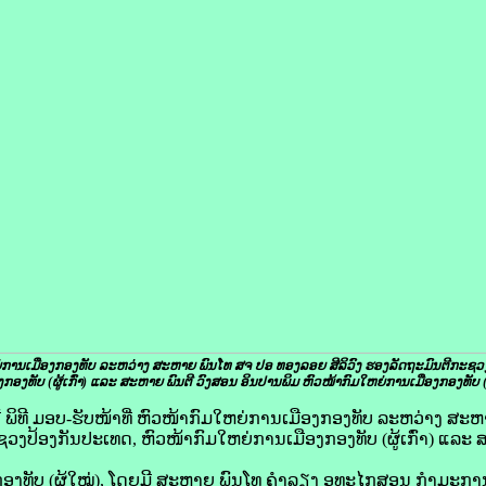
ໃຫຍ່ການເມືອງກອງທັບ ລະຫວ່າງ ສະຫາຍ ພົນໂທ ສຈ ປອ ທອງລອຍ ສີລິວົງ ຮອງລັດຖະມົນຕີກະຊວ
ກອງທັບ (ຜູ້ເກົ່າ) ແລະ ສະຫາຍ ພົນຕີ ວົງສອນ ອິນປານພິມ ຫົວໜ້າກົມໃຫຍ່ການເມືອງກອງທັບ (ຜ
າ​ນີ້ ພິທີ ມອບ-ຮັບໜ້າທີ່ ຫົວໜ້າກົມໃຫຍ່ການເມືອງກອງທັບ ລະຫວ່າງ ສ
ຊວງປ້ອງກັນປະເທດ, ຫົວໜ້າກົມໃຫຍ່ການເມືອງກອງທັບ (ຜູ້ເກົ່າ) ແລະ 
ອງທັບ (ຜູ້ໃໝ່), ໂດຍມີ ສະຫາຍ ພົນໂທ ຄໍາລຽງ ອຸທະໄກສອນ ກໍາມະກາ