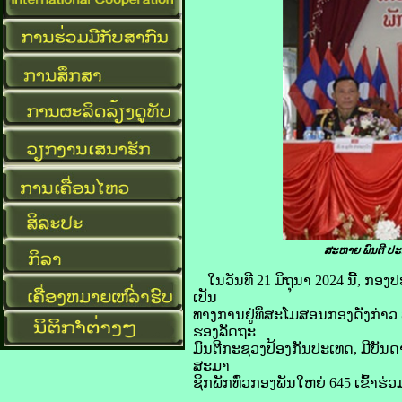
ສະຫາຍ ພົນຕີ ປະ
ໃນວັນທີ 21 ມິຖຸນາ 2024 ນີ້, ກອ
ເປັນ
ທາງການຢູ່ທີ່ສະໂມສອນກອງດັ່ງກ່າ
ຮອງລັດຖະ
ມົນຕີກະຊວງປ້ອງກັນປະເທດ, ມີບັນດ
ສະມາ
ຊິກພັກທົ່ວກອງພັນໃຫຍ່ 645 ເຂົ້າຮ່ວ