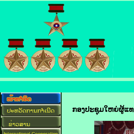
ກອງປະຊຸມໃຫຍ່ຜູ້ແທ