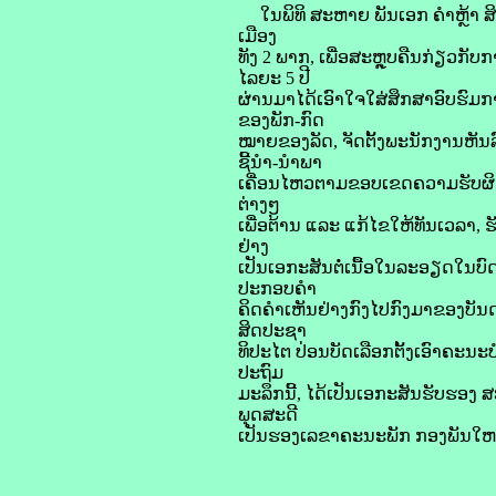
ໃນພິທິ ສະຫາຍ ພັນເອກ ຄຳຫຼ້າ ສ
ເມືອງ
ທັງ 2 ພາກ, ເພື່ອສະຫຼຸບຄືນກ່ຽວກັ
ໄລຍະ 5 ປີ
ຜ່ານມາໄດ້ເອົາໃຈໃສ່ສຶກສາອົບຮົມ
ຂອງພັກ-ກົດ
ໝາຍຂອງລັດ, ຈັດຕັ້ງພະນັກງານຫັນລ
ຊີ້ນຳ-ນຳພາ
ເຄື່ອນໄຫວຕາມຂອບເຂດຄວາມຮັບຜິດຊ
ຕ່າງໆ
ເພື່ອຕ້ານ ແລະ ແກ້ໄຂໃຫ້ທັນເວລ
ຢ່າງ
ເປັນເອກະສັນຕໍ່ເນື້ອໃນລະອຽດໃນບົ
ປະກອບຄຳ
ຄິດຄຳເຫັນຢ່າງກົງໄປກົງມາຂອງບັນ
ສິດປະຊາ
ທິປະໄຕ ປ່ອນບັດເລືອກຕັ້ງເອົາຄະນະ
ປະຖົມ
ມະລຶກນີ້, ໄດ້ເປັນເອກະສັນຮັບຮອງ
ພຸດສະດີ
ເປັນຮອງເລຂາຄະນະພັກ ກອງພັນໃຫຍ່