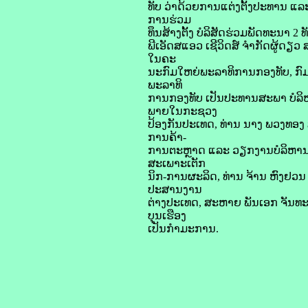
ທັບ ວ່າດ້ວຍການແຕ່ງຕັ້ງປະທານ ແ
ການຮ່ວມ
ທຶນສ້າງຕັ້ງ ບໍລິສັດຮ່ວມພັດທະນາ 2 
ພີເອັດສແອວ ເຊີວິດສ໌ ຈຳກັດຜູ້ດຽວ
ໃນຄະ
ນະກົມໃຫຍ່ພະລາທິການກອງທັບ, ກົມໃ
ພະລາທິ
ການກອງທັບ ເປັນປະທານສະພາ ບໍລິ
ພາຍໃນກະຊວງ
ປ້ອງກັນປະເທດ, ທ່ານ ນາງ ພວງທອງ 
ການຄ້າ-
ການຕະຫຼາດ ແລະ ວຽກງານບໍລິຫານ
ສະເພາະເຕັກ
ນິກ-ການຜະລິດ, ທ່ານ ຈ້ານ ຫົງ
ປະສານງານ
ຕ່າງປະເທດ, ສະຫາຍ ພັນເອກ ຈັນທະລີ
ບຸນເຮືອງ
ເປັນກຳມະການ.