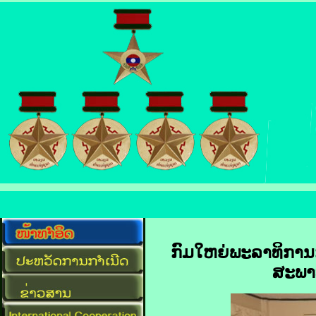
ກົມໃຫຍ່ພະລາທິກາ
ສະພາບ