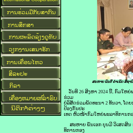
ສະຫາຍ ພົນຕີ ຄໍາເພັດ ສີຊ
ວັນທີ 26 ສິງຫາ 2024 ນີ້, ກົ
ຮ່ວມ
ບໍລິສັດຮ່ວມພັດທະນາ 2 ທັນວາ, ໂ
ປ້ອງກັນປະ
ເທດ ຫົວໜ້າກົມໃຫຍ່ພະລາທິການກອງ
ສະຫາຍ ພັນເອກ ບຸນມີ ວິເສດສິນ ຮ
ທິການກອງ