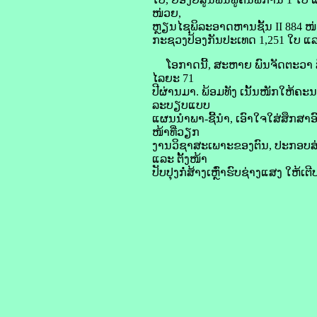
ໜ່ວຍ,
ຫຼຽນໄຊພິລະອາດຫານຊັ້ນ II 884 ໜ່ວ
ກະຊວງປ້ອງກັນປະເທດ 1,251 ໃບ ແລ
ໂອກາດນີ້, ສະຫາຍ ພົນຈັດຕະວາ ສີ
ໄລຍະ 71
ປີຜ່ານມາ. ພ້ອມທັງ ເນັ້ນໜັກໃຫ້ຄະ
ລະບຽບແບບ
ແຜນນໍາພາ-ຊີ້ນໍາ, ເອົາໃຈໃສ່ສຶກສາ
ໜ້າທີ່ວຽກ
ງານວິຊາສະເພາະຂອງຕົນ, ປະກອບສ່ວນຢ່
ແລະ ຕັ້ງໜ້າ
ປັບປຸງກໍ່ສ້າງເຫຼົ່າຮົບຊ່າງແສງ ໃຫ້ເ