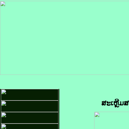
ສະເຫຼີມສ