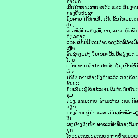
ກຳເນີດ
ເຕີບໃຫຍ່ຂະຫຍາຍຕົວ ແລະ ຜົນງານກາ
ກອງທັບປະຊາ
ຊົນລາວ ໄດ້ກຳເນີດເກີດຂຶ້ນໃນລະດູກາ
ປູນ,
ເຂດທີ່ໝັ້ນແຫ່ງໜຶ່ງຂອງແຂວງຫົວພັນ
ຂ້ຽວຂາດ
ແລະ ເປັນປີມ້ວນທ້າຍຂອງລັດທິລ່າເມື
ເຫຼົ່າ
ຮົບຊ່າງແສງ ໃນເວລານັ້ນມີພຽງແຕ່ 
ໂດຍ
ແມ່ນ ທ່ານ ຄໍາໄຕ ປະເສີດໄຊ ເປັນຜູ
ເມື່ອ
ໄດ້ຮັບການສ້າງຕັ້ງຂຶ້ນແລ້ວ ກອງຮ້ອ
ຮັບປະ
ກັນເຊັ່ນ: ສູ້ຮົບປະສານສົມທົບກັບບັ
ຂຸມ
ຄອງ, ແຊມກາຍ, ຂ້າມຜ່ານ, ກວດກູ້ລະ
ວຽກ
ຂອງທ່ານ ຜູ້ນໍາ ແລະ ເຮັດໜ້າທີ່ລໍາ
ຕົນ
ເອງຢ່າງຕັ້ງໜ້າ ພາລະໜ້າທີ່ຂອງກ
ຍຸດ
ໂທອຸປະກອນປະກອບຕ່າງໆຍັງແມ່ນແບບປ