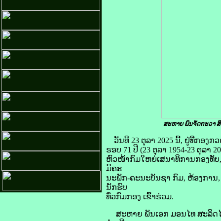
ສະຫາຍ ພົນຈັດຕະວາ ສີ
ວັນທີ 23 ຕຸລາ 2025 ນີ້, ຢູ່ທີ່ກອ
ຮອບ 71 ປີ (23 ຕຸລາ 1954-23 ຕຸລ
ຫົວໜ້າກົມໃຫຍ່ເສນາທິການກອງທັບ,
ມີຄະ
ນະພັກ-ຄະນະບັນຊາ ກົມ, ຫ້ອງການ,
ນັກຮົບ
ທົ່ວກົມກອງ ເຂົ້າຮ່ວມ.
ສະຫາຍ ພັນເອກ ມອນໄທ ສະລິດໄຊ ຫ