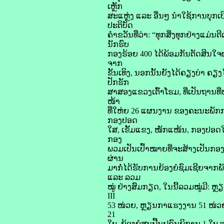
ເຫຼັກ
ສະແຫຼ່ງ ແລະ ອື່ນໆ ນໍາໃຊ້ການບຸກ
ປະຕິບັດ
ຄໍາຂວັນທີ່ວ່າ: “ທຸກສິ່ງທຸກຢ່າງແມ
ນັກຮົບ
ກອງຮ້ອຍ 400 ໄດ້ພ້ອມກັນຕັດສິນໃຈຜ
ຈາກ
ຂັ້ນເທິງ, ນອກນັ້ນຍັງໄດ້ຄຽງບ່າ ຄຽ
ປັກຮັກ
ສາສອງແຂວງເຕົ້າໂຮມ, ທີ່ເປັນຖານທີ່
ໜ້າ
ທີ່ໃຫ່ຍ 26 ແຜນງານ ຂອງຄະນະພັກກ
ກອງປອດ
ໃສ, ເຂັ້ມແຂງ, ໜັກແໜ້ນ, ກອງປອດໃ
ກອງ
ພວມເປັນເປົ້າໝາຍທີ່ຈະສ້າງເປັນກ
ຜ່ານ
ມາກໍ່ໄດ້ຮັບການຍ້ອງຍໍຊົມເຊີຍຈາກພ
ແລະ ລວມ
ໝູ່ ຢ່າງສົມກຽດ, ໃນນີ້ລວມໝູ່ມີ: ຫຼ
III
53 ໜ່ວຍ, ຫຼຽນກາແຮງງານ 51 ໜ່ວຍ,
21
ໃບ, ຍ້ອງຍໍສູນຟື້ນຟູຄົນພິການ 1 ໃບ