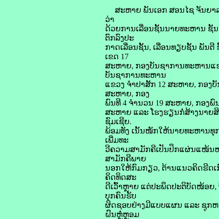
ສະຫາຍ ພັນເອກ ສອນໄຊ ຈັນຍາລາດ 
ວ່າ
ດ້ວຍການເລື່ອນຊັ້ນນາຍທະຫານ ຊັ້ນ
ຕົກລົງປະ
ກາດເລື່ອນຊັ້ນ, ເລື່ອນທຽບຊັ້ນ ພ
ເຂດ 17
ສະຫາຍ, ກອງບັນຊາການທະຫານແຂວ
ບັນຊາການທະຫານ
ແຂວງ ຈໍາປາສັກ 12 ສະຫາຍ, ກອ
ສະຫາຍ, ກອງ
ພົນທີ 4 ຈໍານວນ 19 ສະຫາຍ, ກອງພົ
ສະຫາຍ ແລະ ໂຮງຮຽນກໍ່ສ້າງນາຍສິ
ຊົມເຊີຍ.
ພ້ອມທັງ ເນັ້ນໜັກໃຫ້ນາຍທະຫານທຸກ
ເພີ່ມທະ
ວີຄວາມສາມັກຄີເປັນປຶກແຜ່ນແໜ້ນ
ສາມັກຄີພາຍ
ນອກໃຫ້ກົມກຽວ, ຕ້ານແນວຄິດຮີດເກົ
ຄິດທິດສະ
ດີເວົ້າຫຼາຍ ແຕ່ປະພຶດປະຕິບັດໜ້ອ
ບຸກຄົນຮັບ
ຜິດຊອບຢ່າງມີແບບແຜນ ແລະ ຊຸກຫຍູ
ຝົນຫຼໍ່ຫຼອມ