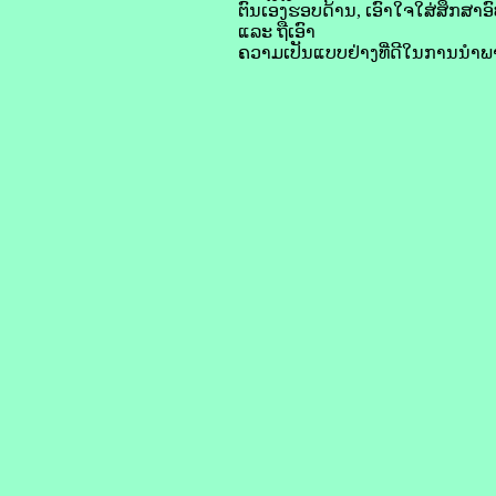
ຕົນເອງຮອບດ້ານ, ເອົາໃຈໃສ່ສຶກສ
ແລະ ຖືເອົາ
ຄວາມເປັນແບບຢ່າງທີ່ດີໃນການນໍາພາ