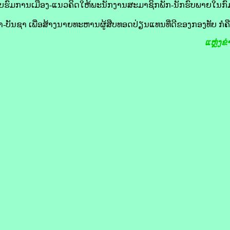
າອົບຮົມການເມືອງ-ແນວຄິດໃຫ້ພະນັກງານສະມາຊິກພັກ-ນັກຮົບພາຍໃນ
-ບັນຊາ ເພື່ອສ້າງນາຍທະຫານຜູ້ສືບທອດປ່ຽນແທນທີ່ດີຂອງກອງທັບ ກໍຄ
ແຫຼ່ງຂ