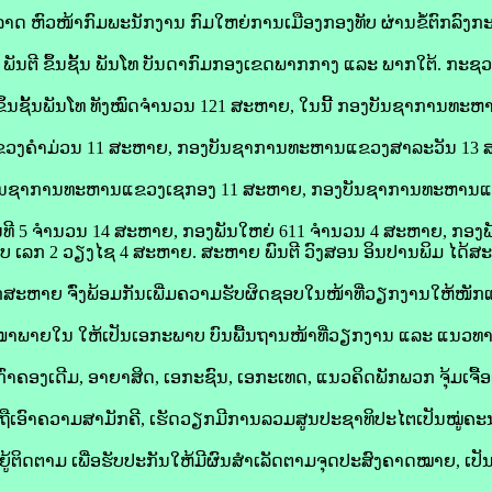
ຫົວໜ້າກົມພະນັກງານ ກົມໃຫຍ່ການເມືອງກອງທັບ ຜ່ານຂໍ້ຕົກລົງກ
 ພັນຕີ ຂຶ້ນຊັ້ນ ພັນໂທ ບັນດາກົມກອງເຂດພາກກາງ ແລະ ພາກໃຕ້. ກະຊ
ັນຕີ ຂຶ້ນຊັ້ນພັນໂທ ທັງໝົດຈໍານວນ 121 ສະຫາຍ, ໃນນີ້ ກອງບັນຊາກາ
ງຄໍາມ່ວນ 11 ສະຫາຍ, ກອງບັນຊາການທະຫານແຂວງສາລະວັນ 13 
ງບັນຊາການທະຫານແຂວງເຊກອງ 11 ສະຫາຍ, ກອງບັນຊາການທະຫານແຂ
ນທີ 5 ຈໍານວນ 14 ສະຫາຍ, ກອງພັນໃຫຍ່ 611 ຈໍານວນ 4 ສະຫາຍ, ກອງພ
ບ ເລກ 2 ວຽງໄຊ 4 ສະຫາຍ. ສະຫາຍ ພົນຕີ ວົງສອນ ອິນປານພິມ ໄດ້ສ
ສະຫາຍ ຈົ່ງພ້ອມກັນເພີ່ມຄວາມຮັບຜິດຊອບໃນໜ້າທີ່ວຽກງານໃຫ້ໜັກແໜ້ນ
ໜາພາຍໃນ ໃຫ້ເປັນເອກະພາບ ບົນພື້ນຖານໜ້າທີ່ວຽກງານ ແລະ ແນວທ
່າຄອງເດີມ, ອາຍາສິດ, ເອກະຊົນ, ເອກະເທດ, ແນວຄິດພັກພວກ ຈຸ້ມເຈື້ອ
ຍ, ຖືເອົາຄວາມສາມັກຄີ, ເຮັດວຽກມີການລວມສູນປະຊາທິປະໄຕເປັນໝູ່ຄ
້ຕິດຕາມ ເພື່ອຮັບປະກັນໃຫ້ມີຜົນສໍາເລັດຕາມຈຸດປະສົງຄາດໝາຍ, ເປ