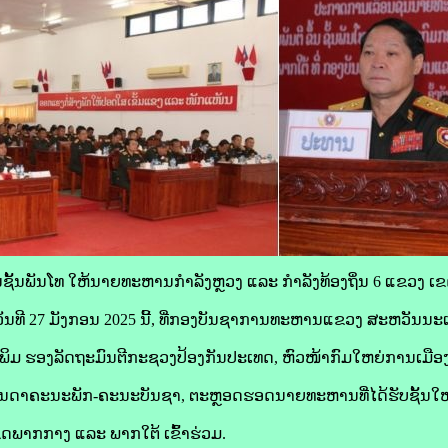
ຂຶ້ນຊັ້ນພັນໂທ ໃຫ້ນາຍທະຫານກໍາລັງຫຼວງ ແລະ ກໍາລັງທ້ອງຖິ່ນ 6 ແຂວ
ວັນທີ 27 ມັງກອນ 2025 ນີ້, ທີ່ກອງບັນຊາການທະຫານແຂວງ ສະຫວັນນ
ພິມ ຮອງລັດຖະມົນຕີກະຊວງປ້ອງກັນປະເທດ, ຫົວໜ້າກົມໃຫຍ່ການເມືອງ
ີບັນດາຄະນະພັກ-ຄະນະບັນຊາ, ຕະຫຼອດຮອດນາຍທະຫານທີ່ໄດ້ຮັບຊັ້ນໃ
ເຂດພາກກາງ ແລະ ພາກໃຕ້ ເຂົ້າຮ່ວມ.