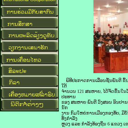
ພິທີປະກາດການເລື່ອນຊັ້ນພັນຕີ 
ໃຕ້
ຈໍານວນ 121 ສະຫາຍ, ໄດ້ຈັດຂຶ້ນໃນ
ປະທານ
ຂອງ ສະຫາຍ ພົນຕີ ວົງສອນ ອິນປານ
ນັກ
ງານ ກົມໃຫຍ່ການເມືອງກອງທັບ, ມ
ທັງກໍາລັງ
ຫຼວງ ແລະ ກໍາລັງທ້ອງຖິ່ນ 6 ແຂວງ 