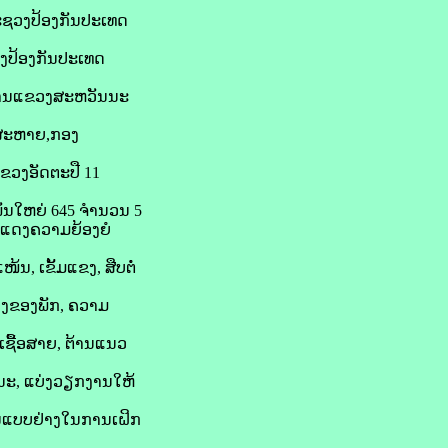
ະຊວງປ້ອງກັນປະເທດ
ວງປ້ອງກັນປະເທດ
ນທະຫານແຂວງສະຫວັນນະ
ສະຫາຍ,ກອງ
ວງອັດຕະປື 11
ັນໃຫຍ່ 645 ຈໍານວນ 5
ະແດງຄວາມຍ້ອງຍໍ
, ເຂັ້ມແຂງ, ສືບຕໍ່
າງຂອງພັກ, ຄວາມ
ເຊື້ອສາຍ, ຕ້ານແນວ
ະນະ, ແບ່ງວຽກງານໃຫ້
ັນແບບຢ່າງໃນການເຝິກ