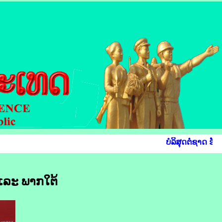
ບໍລິສຸດຕໍ່ຊາດ ຮັບ
 ແລະ ພາກໃຕ້