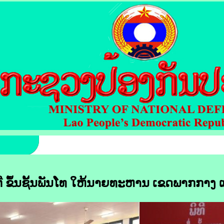
ນຕີ ຂຶ້ນຊັ້ນພັນໂທ ໃຫ້ນາຍທະຫານ ເຂດພາກກາງ