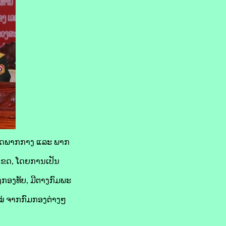
ງ ເຂດພາກກາງ ແລະ ພາກ
ະເຂດ, ໂດຍການເປັນ
ກອງທັບ, ມີຕາງກົມພະ
ໝ່ ຈາກກົມກອງຕ່າງໆ