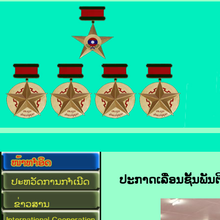
ປະກາດເລື່ອນຊັ້ນພັ