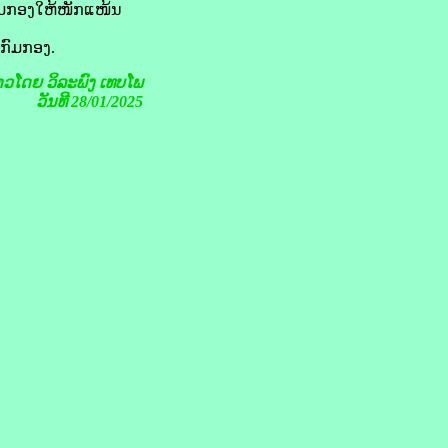
ກົມກອງໃຫ້ໜັກແໜ້ນ
ືກົມກອງ.
່າວໂດຍ
ວິລະພົງ ເທບໂພ
ວັນທີ 28/01/2025