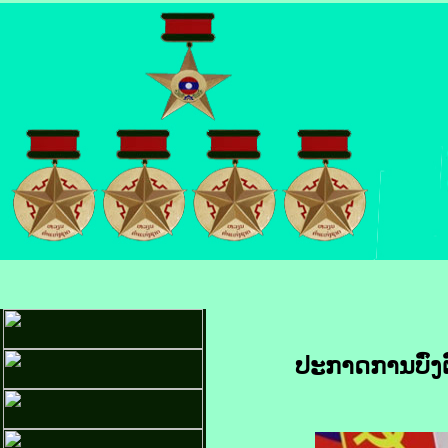
ປະກາດການບົ່ງ