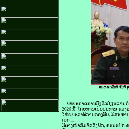
ສະຫາຍ ພົນຕີ ຈັນດີ
ພິທີປະກາດການບົ່ງຕົວປ່ຽນແທນກ
2026 ນີ້, ໂດຍການເປັນປະທານ ຂອງ
ໃຫ່ຍພະລາທິການກອງທັບ, ມີສະຫາຍ 
ເລກ 1,
ມີຕາງໜ້າກົມຈັດຕັ້ງພັກ, ຄະນະ