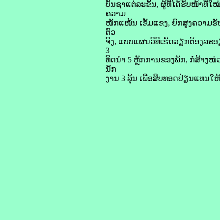
ບັນຊາແຕ່ລະຂັ້ນ, ຜູ້ທີ່ໄດ້ຮັບໜ້າທ
ຄວາມ
ໜັກແໜ້ນ ເຂັ້ມແຂງ, ຍົກສູງຄວາມຮັບ
ຕົວ
ຈິງ, ແບບແຜນວິທີເຮັດວຽກຕ້ອງລະອຽ
3
ທິດນຳ 5 ຫຼັກການຂອງພັກ, ກໍ່ສ້າງ
ນັກ
ງານ 3 ລຸ້ນ ເພື່ອສືບທອດປ່ຽນແທນໃຫ້