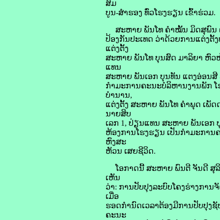
ສົມ
ບູນ-ສຳຮອງ ທົ່ວໂຮງຮຽນ ເຂົ້າຮ່ວມ.
ສະຫາຍ ພັນໂທ ຄຳໝັ້ນ ມິດສຸພົນ ຕ
ປ້ອງກັນປະເທດ ວ່າດ້ວຍການແຕ່ງຕັ
ແຕ່ງຕັ້ງ
ສະຫາຍ ພັນໂທ ບຸນສົດ ມາລິຍາ ຫົວ
ແທນ
ສະຫາຍ ພັນເອກ ບຸນທັນ ແຕງອ່ອນສີ 
ກຳມະການຄະນະບໍລິຫານງານພັກ ໂຮງ
ບຳນານ,
ແຕ່ງຕັ້ງ ສະຫາຍ ພັນໂທ ຄຳພຸດ ເພ
ນາຍສິບ
ເລກ 1, ປ່ຽນແທນ ສະຫາຍ ພັນເອກ ບ
ຫ້ອງການໂຮງຮຽນ ເປັນກຳມະການຄະ
ຫົງສະ
ຫັວນ ເສຍຊີວິດ.
ໂອກາດນີ້ ສະຫາຍ ພົນຕີ ຈັນດີ ສຸລ
ເຫັນ
ວ່າ: ການປັບປຸງລະບົບໂຄງຮ່າງການ
ເມື່ອ
ຮອດກຳນົດເວລາຕ້ອງມີການປັບປຸງຊັ
ຄະນະ