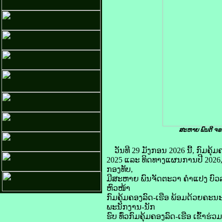
ສະຫາຍ ພົນຕີ ຈອມ
ວັນທີ 29 ມັງກອນ 2026 ນີ້, ກົມ
2025 ແລະ ທິດທາງແຜນການປີ 2026
ກອງທັບ,
ມີສະຫາຍ ພົນຈັດຕະວາ ຄຳແປງ ບົວລ
ຫົວໜ້າ
ກົມຄຸ້ມຄອງລົດ-ເຮືອ ພ້ອມດ້ວຍຄະ
ພະນັກງານ-ນັກ
ຮົບ ທົ່ວກົມຄຸ້ມຄອງລົດ-ເຮືອ ເຂົ້າຮ່ວມ