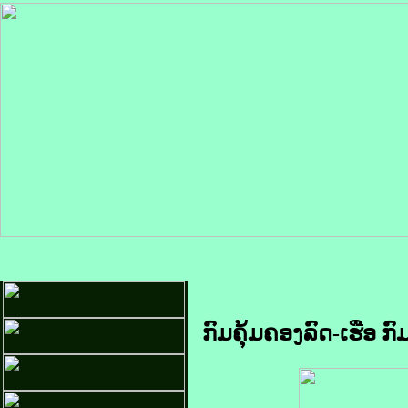
ກົມຄຸ້ມຄອງລົດ-ເຮືອ 