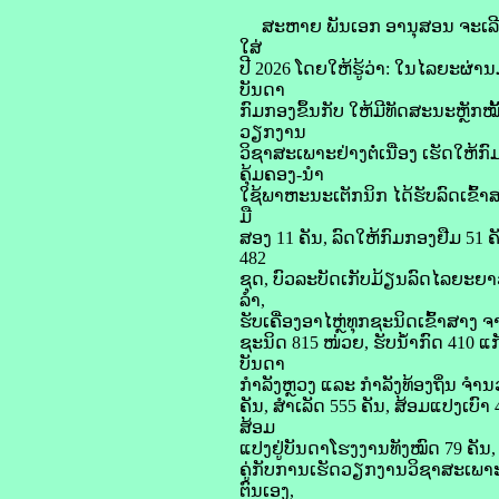
ສະຫາຍ ພັນເອກ ອານຸສອນ ຈະເລີນພ
ໃສ່
ປີ 2026 ໂດຍໃຫ້ຮູ້ວ່າ: ໃນໄລຍະຜ່
ບັນດາ
ກົມກອງຂຶ້ນກັບ ໃຫ້ມີທັດສະນະຫຼັກໝ
ວຽກງານ
ວິຊາສະເພາະຢ່າງຕໍ່ເນື່ອງ ເຮັດ
ຄຸ້ມຄອງ-ນຳ
ໃຊ້ພາຫະນະເຕັກນິກ ໄດ້ຮັບລົດເຂົ້າສາ
ມື
ສອງ 11 ຄັນ, ລົດໃຫ້ກົມກອງຢືມ 51
482
ຊຸດ, ບົວລະບັດເກັບມ້ຽນລົດໄລຍະຍາວຢ
ລຳ,
ຮັບເຄື່ອງອາໄຫຼ່ທຸກຊະນິດເຂົ້າສາງ 
ຊະນິດ 815 ໜ່ວຍ, ຮັບນໍ້າກົດ 410 ແ
ບັນດາ
ກຳລັງຫຼວງ ແລະ ກຳລັງທ້ອງຖິ່ນ ຈຳນວ
ຄັນ, ສຳເລັດ 555 ຄັນ, ສ້ອມແປງເບົາ 
ສ້ອມ
ແປງຢູ່ບັນດາໂຮງງານທັງໝົດ 79 ຄັນ, ສ
ຄູ່ກັບການເຮັດວຽກງານວິຊາສະເພາະນັ້
ຕົນເອງ,