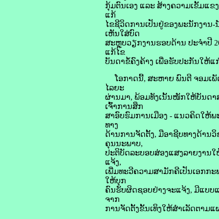
ກຸ້ມຕົນເອງ ແລະ ສ້າງຄວາມເຂັ້ມແຂ
ແກ້
ໄຂຊີວິດການເປັນຢູ່ຂອງພະນັກງານ-ນ
ເຫັນໃສ່ບົດ
ສະຫຼຸບວຽກງານຮອບດ້ານ ປະຈຳປີ 20
ແກ້ໄຂ
ບັນດາຂໍ້ຄົງຄ້າງ ເພື່ອຮັບປະກັນໃຫ
ໂອກາດນີ້, ສະຫາຍ ພົນຕີ ຈອມເພັດ
ໄລຍະ
ຜ່ານມາ, ພ້ອມທັງເນັ້ນໜັກໃຫ້ບັນດາ
ເຈົ້າການສຶກ
ສາອົບຮົມການເມືອງ - ແນວຄິດໃຫ້ພ
ທາງ
ດ້ານການຈັດຕັ້ງ, ມືອາຊີບທາງດ້ານ
ຄຸນນະພາບ,
ປະຕິບັດລະບອບສ່ອງແສງລາຍງານໃຫ້ຖື
ແຈ້ງ,
ເພີ່ມທະວີຄວາມສາມັກຄີເປັນເອກກະ
ໃຫ້ບຸກ
ຄົນຮັບຜິດຊອບຢ່າງຈະແຈ້ງ, ມີແບບແ
ຈາກ
ການຈັດຕັ້ງຂັ້ນເທິງໃຫ້ສຳເລັດຕາມ