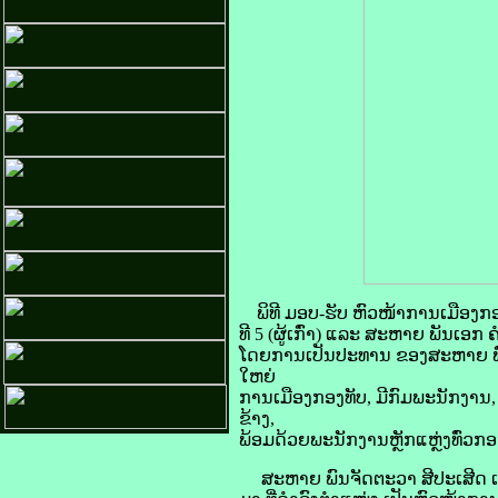
ພິທີ ມອບ-ຮັບ ຫົວໜ້າການເມືອງກ
ທີ 5 (ຜູ້ເກົ່າ) ແລະ ສະຫາຍ ພັນເອກ ຄ
ໂດຍການເປັນປະທານ ຂອງສະຫາຍ ພົນ
ໃຫຍ່
ການເມືອງກອງທັບ, ມີກົມພະນັກງານ
ຂ້າງ,
ພ້ອມດ້ວຍພະນັກງານຫຼັກແຫຼ່ງທົ່ວກອງພ
ສະຫາຍ ພົນຈັດຕະວາ ສີປະເສີດ ເຜີຍຄ