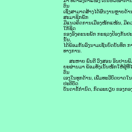
ມາ ທີ່ດຳລົງຕຳແໜ່ງ ເປັນຫົວໜ້າການ
ຕົນ
ເຊິ່ງສາມາດສ້າງໄດ້ຜົນງານຫຼາຍດ້
ສະມາຊິກພັກ
ມີແນວຄິດການເມືອງໜັກແໜ້ນ, ມີຄວາມ
ໃກ້ຊິດ
ຂອງອົງຄະນະພັກ ກະຊວງປ້ອງກັນປະເທ
ນັ້ນ,
ໄດ້ພ້ອມກັນລົງນາມເຊັນບົດບັນທຶກ ກາ
ທາງການ.
ສະຫາຍ ພົນຕີ ວົງສອນ ອິນປານພິມ ໄ
ຍະຜ່ານມາ ພ້ອມທັງເນັ້ນໜັກໃຫ້ຜູ້ທີ່
ຕົນ
ເອງໃນທຸກດ້ານ, ເພີ່ມທະວີບົດບາດໃນ
ປະຕິບັດ
ບັນດາຂໍ້ກໍານົດ, ກົດລະບຽບ ຂອງກອງທ