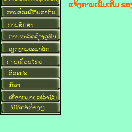
ແຈ້ງການເພີ່ມເຕີມ ຂ