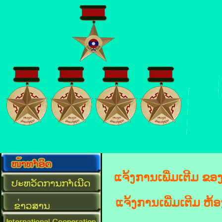
ແຈ້ງການເພີ່ມເຕີມ ຂ
ແຈ້ງການເພີ່ມເຕີມ ຫ