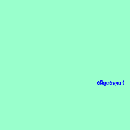
ບໍລິສຸດຕໍ່ຊາດ ຮັ