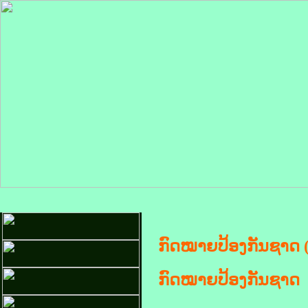
ກົດໝາຍປ້ອງກັນຊາດ (
ກົດໝາຍປ້ອງກັນຊາດ