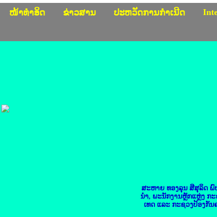
Int
ໜ້າທຳອິດ
ຂ່າວສານ
ປະຫວັດການກຳເນີດ
ສະຫາຍ ທອງລຸນ ສີສຸລິດ ພ
ນຳ, ພະນັກງານຫຼັກແຫຼ່ງ ກ
ເທດ ແລະ ກະຊວງປ້ອງກັ