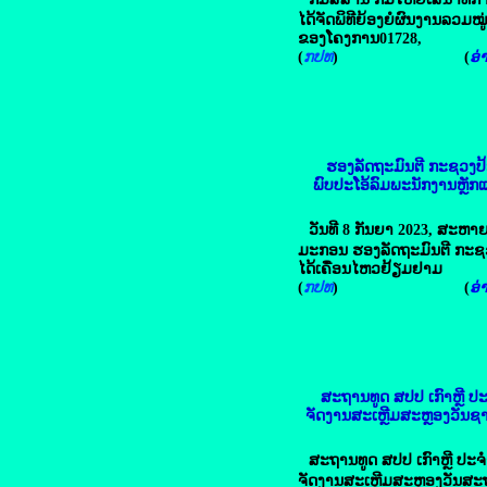
ໄດ້ຈັດພິທີຍ້ອງຍໍຜົນງານລວມໝູ່
ຂອງໂຄງການ01728,
(
ກປທ
) (
ອ່າ
ຮອງລັດຖະມົນຕີ
ກະຊວງປ້
ພົບປະໂອ້ລົມພະນັກງານຫຼັກແຫ
ວັນທີ 8 ກັນຍາ 2023, ສະຫາຍ
ມະກອນ ຮອງລັດຖະມົນຕີ ກະຊ
ໄດ້ເຄື່ອນໄຫວຢ້ຽມຢາມ
(
ກປທ
) (
ອ່າ
ສະຖານທູດ ສປປ ເກົາຫຼີ 
ຈັດງານສະເຫຼີມສະຫຼອງວັນຊາ
ສະຖານທູດ ສປປ ເກົາຫຼີ ປະ
ຈັດງານສະເຫຼີມສະຫຼອງວັນສ