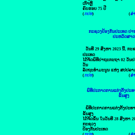
ເກົາຫຼີ
ຄົບຮອບ 75 ປີ
(
ກປທ
) (
ອ່າ
ກະຊວງປ້ອງກັນປະເທດ ປາຖ
ປະຫວັດສາດ
ວັນທີ 29 ສິງຫາ 2023 ນີ້, ກ
ປະເທດ
ໄດ້ຈັດພິທີປາຖະກະຖາ 02 ວັນ
ວັນ
ລັດຖະ
ທຳມະນູນ ແຫ່ງ ສປປລາວ
(
ກປທ
) (
ອ່າ
ພິທີປະກາດການແຕ່ງຕັ້ງປ
ຂັ້ນສູງ
ພິທີປະກາດການແຕ່ງຕັ້ງປ
ຂັ້ນສູງ
ໄດ້ຈັດຂຶ້ນ ໃນວັນທີ 28 ສິງຫາ 2023 
ກະຊວງ
ປ້ອງກັນປະເທດ
(
ກປທ
) (
ອ່າ