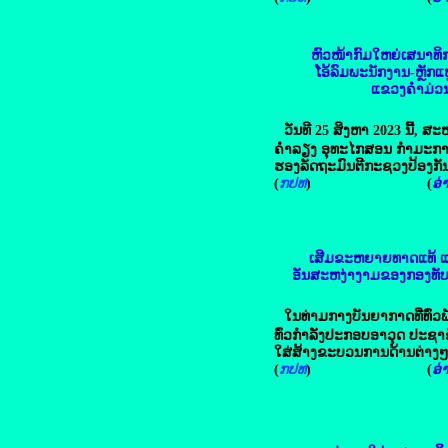
ຫົວໜ້າກົມໃຫຍ່ເສນາທິ
ໂອ້ລົມພະນັກງານ-ຫຼັກແ
ແຂວງຄໍາມ່ວ
ວັນທີ 25 ສິງຫາ 2023 ນີ້, ສ
ຄໍາລຽງ ອຸທະໄກສອນ ກໍາມະກາ
ຮອງລັດຖະມົນຕີກະຊວງປ້ອງກັ
(
ກປທ
) (
ອ່າ
ເສີມຂະຫຍາຍທາດແທ້ ແລ
ອັນສະຫງ່າງາມຂອງກອງທັ
ໃນທ່າມກາງບັນຍາກາດທີ່ທົ່ວພັ
ທົ່ວກຳລັງປະກອບອາວຸດ ປະຊາ
ໃສ່ສ້າງຂະບວນການດ້ານຕ່າງໆ
(
ກປທ
) (
ອ່າ