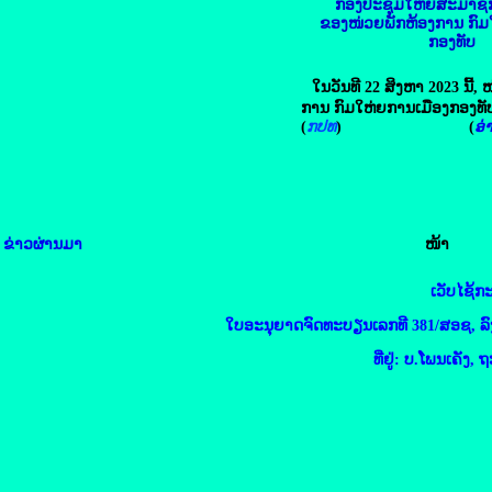
ກອງປະຊຸມໃຫ່ຍສະມາຊິກພ
ຂອງໜ່ວຍພັກຫ້ອງການ ກົມ
ກອງທັບ
ໃນວັນທີ 22 ສິງຫາ 2023 ນີ້,
ການ ກົມໃຫ່ຍການເມືອງກອງທັ
(
ກປທ
) (
ອ່າ
ຂ່າວຜ່ານມາ
ໜ້າ
ເວັບໄຊ້
ໃບອະນຸຍາດຈົດທະບຽນເລກທີ 381/ສອຊ, ລົງວ
ທີ່ຢູ່: ບ.ໂພນເຄັ