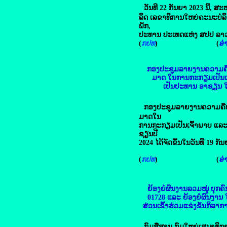
ວັນທີ 22 ກັນຍາ 2023 ນີ້, ສ
ລິດ ເລຂາທິການໃຫຍ່ຄະນະບໍລ
ພັກ,
ປະທານ ປະເທດແຫ່ງ ສປປ ລາ
(
ກປທ
) (
ອ່າ
ກອງປະຊຸມລາຍງານຄວາມຄ
ມາດ
ໃນການກະກຽມເປັນເ
ເປັນປະທານ ອາຊຽນ ໃ
ກອງປະຊຸມລາຍງານຄວາມຄື
ມາດໃນ
ການກະກຽມເປັນເຈົ້າພາບ ແລ
ຊຽນປີ
2024 ໄດ້ຈັດຂຶ້ນໃນວັນທີ 19 ກັນຍ
(
ກປທ
) (
ອ່າ
ຍ້ອງຍໍຜົນງານລວມໝູ່ ບຸກ
01728 ແລະ ຍ້ອງຍໍຜົນງາ
ສ່ວນເຂົ້າຮ່ວມແຂ່ງຂັນກິລ
ກົມສື່ສານ ກົມໃຫຍ່ເສນາທິກ