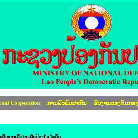
ional Cooperation
ການພົວພັນສາກົນ
ຜົນງານຂອງກົມກອ
ີນທາງ​ເຂົ້າ​ໄທ ​ເພື່ອ​ປ້ອງ​ກັນ​​ ໂຄ​ວິດ