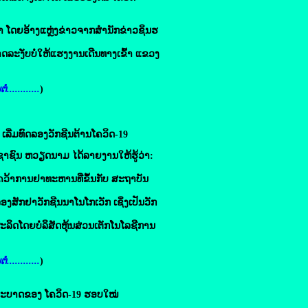
 ໂດຍອ້າງແຫຼ່ງຂ່າວຈາກສໍານັກຂ່າວຊິນຮ
ດລະງັບບໍ່ໃຫ້ແຮງງານເດີນທາງເຂົ້າ ແຂວງ
ໍ່............
)
່​ມທົດ​ລອງ​ວັກ​ຊີ​ນຕ້ານໂຄວິດ-19
ຊົນ ຫວຽດນາມ ໄດ້ລາຍງານໃຫ້ຮູ້ວ່າ:
ົ້ນຄວ້າການຢາທະຫານທີ່ຂຶ້ນກັບ ສະຖາບັນ
ງສັກຢາວັກຊີນນາໂນໂກເວັກ ເຊິ່ງເປັນວັກ
ຜະລິດໂດຍບໍລິສັດຫຸ້ນສ່ວນເຕັກໂນໂລຊີການ
ໍ່............
)
ນລະບາດ​ຂ​ອງ ​ໂຄ​ວິດ-19 ຮອບ​ໃໝ່