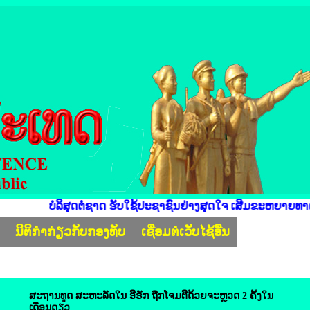
ບໍລິສຸດຕໍ່ຊາດ ຮັບໃຊ້ປະຊາຊົນຢ່າງສຸດໃຈ ເສີມຂະຫຍາຍທາດແທ້ມູ
ງ
ນິຕິກຳກ່ຽວກັບກອງທັບ
ເຊື່ອມຕໍ່ເວັບໄຊ້ອື່ນ
ສະຖານທູດ ສະຫະລັດ​ໃນ ​ອີ​ຣັກ ຖືກ​ໂຈມ​ຕີ​ດ້ວຍ​ຈະຫຼວດ 2 ຄັ້ງ​ໃນ​
ເດືອນດຽວ