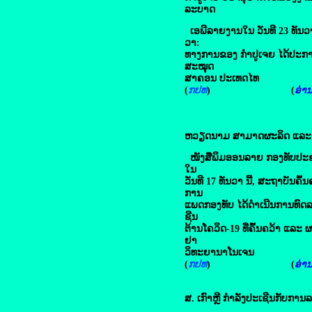
​ລະບາດ
ເອພີລາຍງານໃນ ວັນທີ 23 ທັນວາ
ວາ:
ທາງການຂອງ ກໍາປູເຈຍ ໄດ້ປະກາ
ສະໝຸດ
ສາຄອນ ປະເທດໄທ
(
ກປທ
) (
ອ່ານຕ
ຫວຽດນາມ ສາມາດ​ຜະລິດ ​ແລະ ​ເລີ
ໜັງສືພິມອອນລາຍ ກອງທັບປະຊາ
ໃນ
ວັນທີ 17 ທັນວາ ນີ້, ສະຖາບັນຄ
ການ
ແພດກອງທັບ ໄດ້ດຳເນີນການທົດລອ
ຊີນ
ຕ້ານໂຄວິດ-19 ທີ່ຄົ້ນຄວ້າ ແລະ 
ຢາ
ວິທະຍານາໂນເຈນ
(
ກປທ
) (
ອ່ານຕ
ສ. ເກົາຫຼີ ກຳລັງ​ປະ​ເຊີນ​ກັບ​ກາ