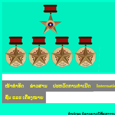
Internat
ໜ້າທຳອິດ
ຂ່າວສານ
ປະຫວັດການກຳເນີດ
ຊັ້ນ ແລະ ເຄື່ອງໝາຍ
ກໍາປູເຈຍ ບໍ່​ອານຸຍາດ​ໃຫ້​ແຮງ​ງານ​ເດ