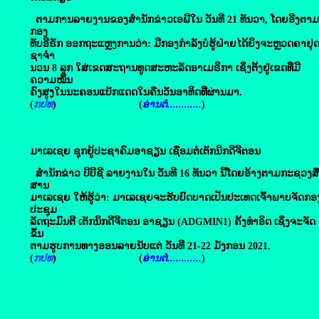
ຕາມການລາຍງານຂອງສໍານັກຂ່າວເອພີໃນ ວັນທີ 21 ທັນວາ, ໂດຍອີງຕາມ
ກອງ
ທັບອີຣັກ ອອກຖະແຫຼງການວ່າ: ມີກອງກໍາລັງບໍ່ຮູ້ຝ່າຍໄດ້ຍິງຈະຫຼວດຄາຢຸ
ຊາຈໍາ
ນວນ 8 ລູກ ໃສ່ເຂດສະຖານທູດສະຫະລັດອາເມຣິກາ ເຊິ່ງຕັ້ງຢູ່ເຂດທີ່ມີ
ຄວາມໝັ້ນ
ຄົງສູງໃນນະຄອນແບັກແດດໃນຄືນວັນອາທິດທີ່ຜ່ານມາ.
(
ກປທ
) (
ອ່ານຕໍ່............
)
ມາເລເຊຍ ຊຸກຍູ້​ປະຊາ​ຄົມ​ອາຊຽນ​ ເຊື່ອມ​ຕໍ່​ເຕັກນິກດີຈີຕອນ
ສຳນັກຂ່າວ ບີບີຊີ ລາຍງານໃນ ວັນທີ 16 ທັນວາ ນີ້ໂດຍອ້າງຕາມກະຊວງສື່
ສານ
ມາເລເຊຍ ໃຫ້ຮູ້ວ່າ: ມາເລເຊຍຈະຮັບບົດບາດເປັນປະເທດເຈົ້າພາບຈັດກອ
ປະຊຸມ
ລັດຖະມົນຕີ ເຕັກນິກດີຈີຕອນ ອາຊຽນ (ADGMIN1) ຄັ້ງທຳອິດ ເຊິ່ງຈະຈັດ
ຂຶ້ນ
ຕາມຮູບການທາງອອນລາຍນັບແຕ່ ວັນທີ 21-22 ມັງກອນ 2021.
(
ກປທ
) (
ອ່ານຕໍ່............
)