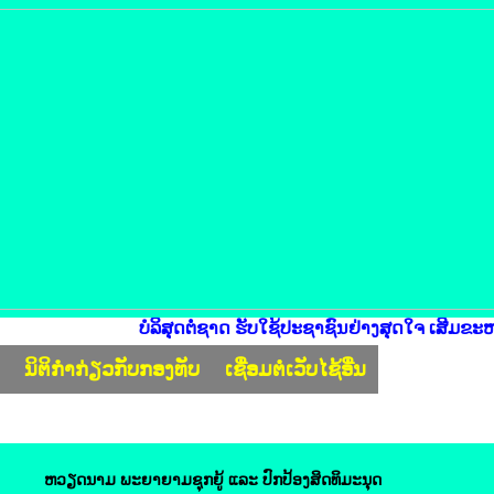
ບໍລິສຸດຕໍ່ຊາດ ຮັບໃຊ້ປະຊາຊົນຢ່າງສຸດໃຈ ເສີມຂະຫຍາຍ
ງ
ນິຕິກຳກ່ຽວກັບກອງທັບ
ເຊື່ອມຕໍ່ເວັບໄຊ້ອື່ນ
ຫວຽດນາມ​ ພະຍາຍາມ​ຊຸກຍູ້ ​ແລະ ປົກ​ປ້ອງ​ສິດທິ​ມະນຸດ