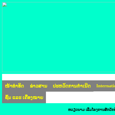
Internat
ໜ້າທຳອິດ
ຂ່າວສານ
ປະຫວັດການກຳເນີດ
ຊັ້ນ ແລະ ເຄື່ອງໝາຍ
ຫວຽດນາມ ເລີ່ມໂຄງການສັກວັກຊ