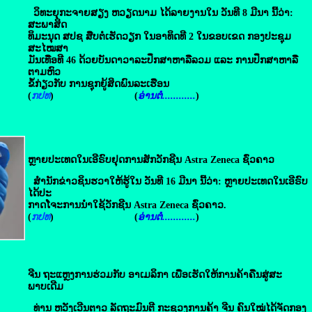
ວິທະຍຸກະຈາຍສຽງ ຫວຽດນາມ ໄດ້ລາຍງານໃນ ວັນທີ 8 ມີນາ ນີ້ວ່າ:
ສະພາສິດ
ທິມະນຸດ ສປຊ ສືບຕໍ່ເຮັດວຽກ ໃນອາທິດທີ 2 ໃນຂອບເຂດ ກອງປະຊຸມ
ສະໄໝສາ
ມັນເທື່ອທີ 46 ດ້ວຍບັນດາວາລະປຶກສາຫາລືລວມ ແລະ ການປຶກສາຫາລື
ຕາມຫົວ
ຂໍ້ກ່ຽວກັບ ການຊຸກຍູ້ສິດພົນລະເຮືອນ
(
ກປທ
) (
ອ່ານຕໍ່............
)
ຫຼາຍປະເທດໃນເອີຣົບຢຸດ​ການ​ສັກ​ວັກ​ຊີ​ນ Astra Zeneca ຊົ່ວຄາວ
ສຳນັກຂ່າວຊິນຮວາໃຫ້ຮູ້ໃນ ວັນທີ 16 ມີນາ ນີ້ວ່າ: ຫຼາຍປະເທດໃນເອີຣົບ
ໄດ້ປະ
ກາດໂຈະການນຳໃຊ້ວັກຊີນ Astra Zeneca ຊົ່ວຄາວ.
(
ກປທ
) (
ອ່ານຕໍ່............
)
ຈີນ ຖະແຫຼງການຮ່ວມ​ກັບ​ ອາ​ເມ​ລິ​ກາ​ ເພື່ອ​ເຮັດ​ໃຫ້ການ​ຄ້າ​ຄືນ​ສູ່​ສະ
ພາບ​ເດີມ
ທ່ານ ຫວັງເວີນຕາວ ລັດຖະມົນຕີ ກະຊວງການຄ້າ ຈີນ ຄົນໃໝ່ໄດ້ຈັດກອງ