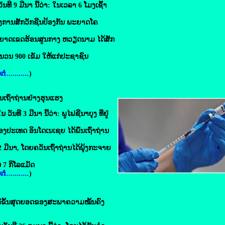
ທີ 9 ມີນາ ນີ້ວ່າ: ໃນເວລາ 6 ໂມງເຊົ້າ
ງການສັກວັກຊີນປ້ອງ​ກັນ ​ພະຍາດໂຄ
ໍພະຍາດເຂດຮ້ອນສູນກາງ ຫວຽດນາມ ໄດ້ສັກ
ນວນ 900 ເຂັມ ໃຫ້ແກ່ປະຊາຊົນ
ໍ່............
)
ນ​ເຖົ່າຖ່ານ​ຢ່າງ​ຮຸນ​ແຮງ
ນທີ 3 ມີນາ ນີ້ວ່າ: ພູໄຟຊີນາບຸງ ທີ່ຢູ່
ປະເທດ ອິນໂດເນເຊຍ ໄດ້ພົ່ນເຖົ່າຖ່ານ
2 ມີນາ, ໂດຍຄວັນເຖົ່າຖ່ານໄດ້ພຸ້ງກະຈາຍ
 7 ກິໂລແມັດ
ໍ່............
)
ື​ຂັ້ນ​ສຸດ​ຍອດ​ຂອງ​ສະພາຄວາມໝັ້ນຄົງ