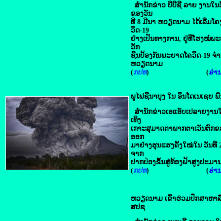
ສໍານັກຂ່າວ ບີບີຊີ ລາຍ ງານໃນວັນ
ຂອງວັນ
ທີ 8 ມີນາ ຫວຽດນາມ ໄດ້ເລີ່ມໂຄ
ວິດ-19
ຢ່າງເປັນທາງການ, ຢູ່ທີ່ໂຮງໝ
ວັກ
ຊີນປ້ອງກັນພະຍາດໂຄວິດ-19 ຈໍາ
ຫວຽດນາມ
(
ກປທ
) (
ອ່ານຕ
ພູໄຟຊີນາບຸງ​ ໃນ​ ອິນ​​ໂດ​ເນ​ເຊຍ ພົ່
ສໍານັກຂ່າວເອ​ແອັບ​ເປລາຍງານໃນ ວັ
ເທິງ
ເກາະສຸມາດຕາພາກຕາເວັນຕົກຂອງ
ອອກ
ມາຢ່າງຮຸນແຮງຄັ້ງໃໝ່ໃນ ວັນທີ 
ຈາກ
ປາກປ່ອງຂຶ້ນສູ່ທ້ອງຟ້າສູງປະມານ
(
ກປທ
) (
ອ່ານຕ
ຫວຽດນາມ ​ເຂົ້າ​ຮ່ວມ​ປຶກສາ​ຫາລ
ສປຊ