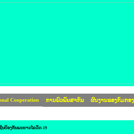
ional Cooperation
ການພົວພັນສາກົນ
ຜົນງານຂອງກົມກອ
ີນປ້ອງ​ກັນ​ພະຍາດໂຄວິດ-19