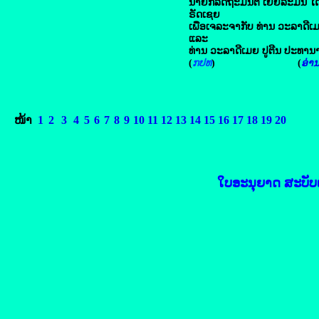
ນາຍົກລັດຖະມົນຕີ ເຢຍລະມັນ ໄ
ຣັດເຊຍ
ເພື່ອເຈລະຈາກັບ ທ່ານ ວະລາດີເ
ແລະ
ທ່ານ ວະລາດີເມຍ ປູຕີນ ປະທານາທ
(
ກປທ
) (
ອ່ານຕ
ໜ້າ
1
2
3
4
5
6
7
8
9
10
11
12
13
14
15
16
17
18
19
20
ໃບອະນຸຍາດ ສະບັບເລ