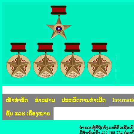
Internat
ໜ້າທຳອິດ
ຂ່າວສານ
ປະຫວັດການກຳເນີດ
ຊັ້ນ ແລະ ເຄື່ອງໝາຍ
ຈຳນວນ​ຜູ້​ທີ່​ຖືກ​ບົ່ງ​ມະ​ຕິຕິດ​ເຊື້ອ
ມີ​ທັງໝົດ​ເຖິງ 422.188.754 ກໍລະນ