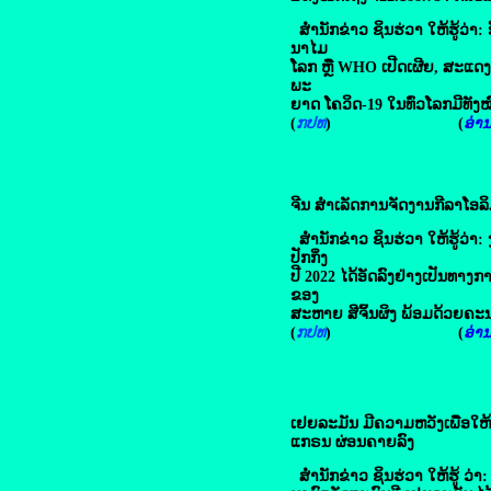
ສໍານັກຂ່າວ ຊິນຮ່ວາ ໃຫ້ຮູ້ວ່າ: 
ນາໄມ
ໂລກ ຫຼື WHO ເປີດເຜີຍ, ສະແດງໃຫ
ພະ
ຍາດ ໂຄວິດ-19 ໃນທົ່ວໂລກມີທັງໝົ
(
ກປທ
) (
ອ່ານຕ
ຈີນ ສຳ​ເລັດ​ການຈັດ​ງານ​ກີລາໂອລ
ສໍານັກຂ່າວ ຊິນຮ່ວາ ໃຫ້ຮູ້ວ່າ
ປັກກິ່ງ
ປີ 2022 ໄດ້ອັດລົງຢ່າງເປັນທາງກາ
ຂອງ
ສະຫາຍ ສີຈິ້ນຜິງ ພ້ອມດ້ວຍຄະ
(
ກປທ
) (
ອ່ານຕ
ເຢຍລະມັນ ມີ​ຄວາມ​ຫວັງ​ເພື່ອ​ໃຫ້
ແກຣນ ຜ່ອນຄາຍ​ລົງ
ສໍານັກຂ່າວ ຊິນຮ່ວາ ໃຫ້ຮູ້ ວ່າ: