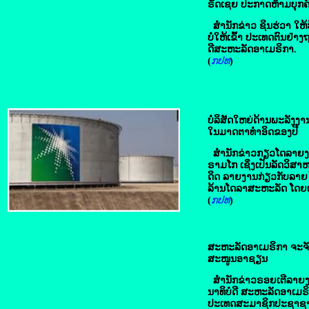
ຣັດເຊຍ ປະກາດ​ຫ້າມ​ບຸກຄົນ
ສໍານັກຂ່າວ ຊິນຮ່ວາ ໃຫ້
ບໍ່ໃຫ້ເຂົ້າ ປະເທດຕົນຢ່າ
ດີສະຫະລັດອາເມຣິກາ.
(
ກປທ
) 
ບໍລິສັດໃຫຍ່ດ້ານພະລັງງານ
ໃນ​ມາດຕາ​ທຳ​ອິດ​ຂອງ​ປີ
ສໍານັກຂ່າວກຽວໂດລາຍງານໃ
ຣາມໂກ ເຊິ່ງເປັນລັດວິສ
ດິດ ລາຍງານກ່ຽວກັບລາຍໄດ
ລ້ານໂດລາສະຫະລັດ ໂດຍເພ
(
ກປທ
) 
ສະຫະລັດອາເມຣິກາ ຈະ​ຈັດ​ສ
ສະໜູນອາຊຽນ
ສໍານັກຂ່າວຣອຍເຕີລາຍງານ
ນາທິບໍດີ ສະຫະລັດອາເມຣິ
ປະເທດສະມາຊິກປະຊາຊາດແ