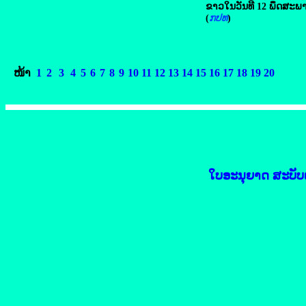
ຂາວໃນວັນທີ 12 ພຶດສະພາ ທີ
(
ກປທ
) 
ໜ້າ
1
2
3
4
5
6
7
8
9
10
11
12
13
14
15
16
17
18
19
20
ໃບອະນຸຍາດ ສະບັບເລ