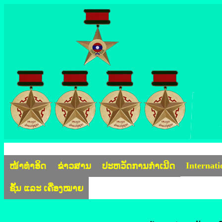
Internat
ໜ້າທຳອິດ
ຂ່າວສານ
ປະຫວັດການກຳເນີດ
ຊັ້ນ ແລະ ເຄື່ອງໝາຍ