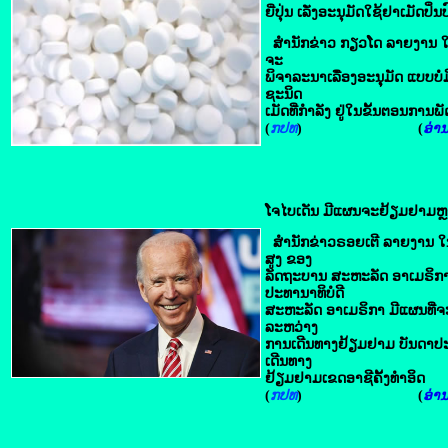
ຍີ່ປຸ່ນ ​ເລັ່ງອະນຸມັດ​ໃຊ້​ຢາ​ເມັດປິ
ສໍານັກຂ່າວ ກຽວໂດ ລາຍງານ ໃນວັ
ຈະ
ພິຈາລະນາເລື່ອງອະນຸຸມັດ ແບບບໍ່ມ
ຊະນິດ
ເມັດທີ່ກໍາລັງ ຢູ່ໃນຂັ້ນຕອນການພ
(
ກປທ
) (
ອ່ານຕ
ໂຈໄບເດັນ ມີ​ແຜນ​ຈະ​ຢ້ຽມຢາມຫຼ
ສໍານັກຂ່າວຣອຍເຕີ ລາຍງານ ໃນວັນ
ສູງ ຂອງ
ລັດຖະບານ ສະຫະລັດ ອາເມຣິກາ ເ
ປະທານາທິບໍດີ
ສະຫະລັດ ອາເມຣິກາ ມີແຜນທີ່
ລະຫວ່າງ
ການເດີນທາງຢ້ຽມຢາມ ບັນດາປະເທດ
ເດີນທາງ
ຢ້ຽມຢາມເຂດອາຊີຄັ້ງທໍາອິດ
(
ກປທ
) (
ອ່ານຕ