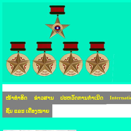
Internat
ໜ້າທຳອິດ
ຂ່າວສານ
ປະຫວັດການກຳເນີດ
ຊັ້ນ ແລະ ເຄື່ອງໝາຍ