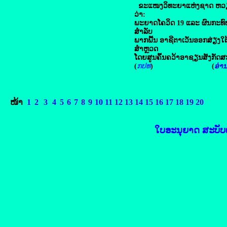
ຂະແໜງວິທະຍາແຫ່ງຊາດ ຫວຽດນ
ວ່າ:
ພະຍາດໂຄວິດ 19 ແລະ ຜົນກະທົບ
ສຳລັບ
ພາກພື້ນ ອາຊີຕາເວັນອອກສ່ຽງໃຕ
ສຳຫຼວດ
ໂດຍສູນຄົ້ນຄວ້າອາຊຽນສັງກັດສະ
(
ກປທ
) (
ອ່ານຕ
ໜ້າ
1
2
3
4
5
6
7
8
9
10
11
12
13
14
15
16
17
18
19
20
ໃບອະນຸຍາດ ສະບັບເລ