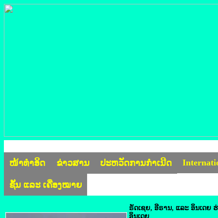
Internat
ໜ້າທຳອິດ
ຂ່າວສານ
ປະຫວັດການກຳເນີດ
ຊັ້ນ ແລະ ເຄື່ອງໝາຍ
ຣັດເຊຍ, ອີຣານ, ​ແລະ ອິນ​ເດຍ ຮ
ອິນ​ເດຍ