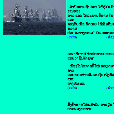
ສຳນັກຂ່າວຊີນຮ່ວາ ໃຫ້ຮູ້ໃນ ວັ
ງານຂອງ
ຂ່າວ ແລະ ໂທລະພາບອີຣານ ໃນ ວັ
ແລະ
ກອງທັບເຮືອ ຣັດເຊຍ ໄດ້ເລີ່ມຕົ້
ຄວາມ
ປອດໄພທາງທະເລ” ໃນມະຫາສະໝ
(
ກປທ
) (
ອ່ານຕ
ເລຂາທິການ​ໃຫ່ຍປະທານ​ປະ​ເທດ​
ແດ່​ປວງ​ຊົນ​ທັງ​ຊາດ
ເນື່ອງໃນໂອກາດປີໃໝ່ ຫວຽດນາ
ກ່າວ
ອວຍພອນຜ່ານສື່ມວນຊົນ ເຖິງທົ
ແລະ
ຕ່າງປະເທດ.
(
ກປທ
) (
ອ່ານຕ
ສິ່ງ​ທ້າ​ທາຍ​ໃຫ່ຍສຳລັບ ​ອາຊຽນ ​ໃນ
ບາດ​ຂອງ​ພະຍາດ